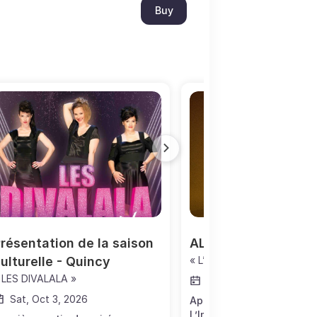
Buy
résentation de la saison 
ALAIN CHAMFORT
ulturelle - Quincy
« L’IMPERMANENCE »
 LES DIVALALA »
Sat, Oct 3, 2026
Sat, Oct 3, 2026
Après avoir lancé sa tou
L’Impermanence » dans l