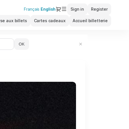
Dialog
Français
Current
English
Sign in
Register
Language
se aux billets
Cartes cadeaux
Accueil billetterie
OK