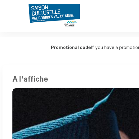
Saison
Promotional code
If you have a promotion
Culturelle
du
Val
d'Yerres
Val
A l'affiche
de
Seine
-
Online
ticket
sales