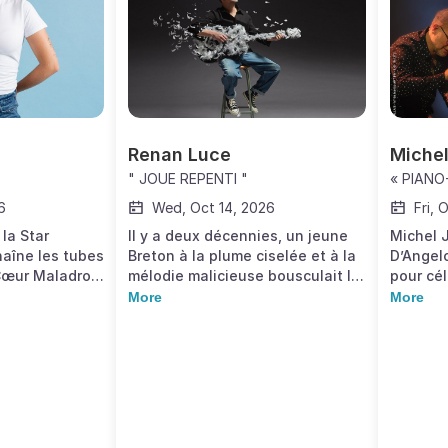
p
d
E
6
Renan Luce
Miche
" JOUE REPENTI "
« PIANO
6
Wed, Oct 14, 2026
Fri, 
 la Star
Il y a deux décennies, un jeune
Michel 
aîne les tubes
Breton à la plume ciselée et à la
D’Angel
Cœur Maladroit
mélodie malicieuse bousculait la
pour cél
rant, marqué
chanson française. Vingt ans
tournée
More
More
rable en tête
après la sortie de son premier
Voix. Ap
 et des ventes,
album culte « Repenti »
à succès
ix trouvait un
(septembre 2006), Renan Luce
duo lég
 un large
annonce aujourd’hui son grand
offrir u
esse de se
retour sur le devant de la scène
inoublia
qu’artiste.
pour revisiter ces chansons qui
musical
voix et son
ont marqué une génération, lors
émouvan