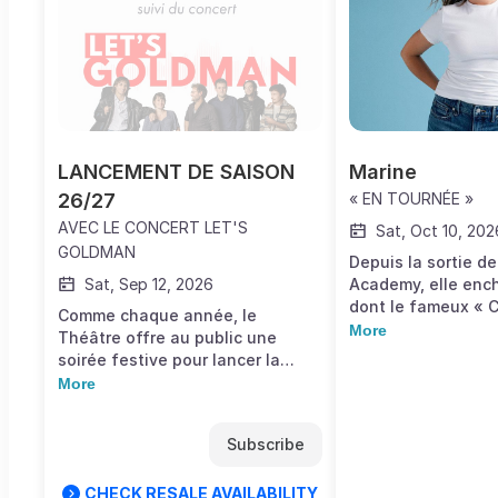
LANCEMENT DE SAISON 
Marine
26/27
« EN TOURNÉE »
AVEC LE CONCERT LET'S
Sat, Oct 10, 202
GOLDMAN
Depuis la sortie de
Sat, Sep 12, 2026
Academy, elle ench
dont le fameux « 
Comme chaque année, le
». Ce succès fulgu
More
Théâtre offre au public une
par un maintien du
soirée festive pour lancer la
des charts airplay
nouvelle saison ! Les six
More
a prouvé que sa vo
musiciens de Let’s Goldman -
écho puissant chez
Pour les Autres proposent un
public.Marine ne c
Subscribe
tribute original à Jean-Jacques
réinventer en tant 
Goldman basé sur des versions
Reconnue pour sa 
live toutes époques confondues,
CHECK RESALE AVAILABILITY