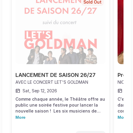
Sold Out
LANCEMENT DE SAISON 26/27
Prése
AVEC LE CONCERT LET'S GOLDMAN
NICOLA
Sat, Sep 12, 2026
Sat,
Comme chaque année, le Théâtre offre au
C'est u
public une soirée festive pour lancer la
dans le
nouvelle saison ! Les six musiciens de
confére
Let’s Goldman - Pour les Autres proposent
au théâ
More
More
un tribute original à Jean-Jacques
chose q
Goldman basé sur des versions live toutes
dresse 