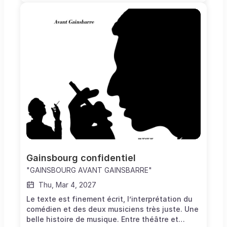
dans une mise en scène entièrement repensée
par Benoit Solès (La Machine de Turing), déjà
auteur de cette adaptation du célèbre roman de
Gaston Leroux.Dans cette nouvelle version,
l’histoire renaît dans le Paris de la fin du XIXᵉ
siècle, au cœur des coulisses et des secrets du
Palais Garnier. Musique, passion, danger et
illusion composent un spectacle populaire,
accessible à tous les publics, où la beauté
côtoie la peur et où l’amour devient vertige. Une
cantatrice ingénue, un vicomte amoureux, une
diva flamboyante, un directeur prêt à tout… et,
dans l’ombre, un Fantôme masqué qui hante les
profondeurs du Palais Garnier.8 nominations
aux Trophées de la Comédie Musicale 2026,
dont Meilleure Comédie Musicale et Meilleure
Gainsbourg confidentiel
Partition.
"GAINSBOURG AVANT GAINSBARRE"
Thu, Mar 4, 2027
Le texte est finement écrit, l’interprétation du
comédien et des deux musiciens très juste. Une
belle histoire de musique. Entre théâtre et