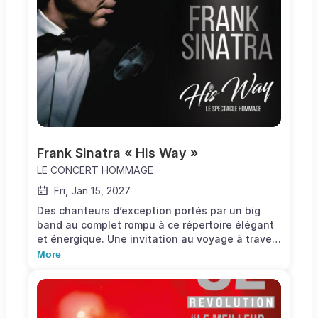
entremêlées, tantôt drôles, tantôt profondes,
mais à chaque fois livrées dans une sincérité
désarmante qui provoque un torrent d’émotion
incontrôlable.
Frank Sinatra « His Way »
LE CONCERT HOMMAGE
Fri, Jan 15, 2027
Des chanteurs d’exception portés par un big
band au complet rompu à ce répertoire élégant
et énergique. Une invitation au voyage à travers
les États-Unis, du Sands de Las Vegas au
More
Carnegie Hall de Manhattan, de Palm Springs à
Houston, au son des plus célèbres titres de
Sinatra comprenant ses succès mondiaux (New
York, New York, My Way,...) et les mythiques