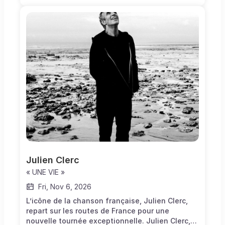
saisons, ce duo légendaire revient pour nous
offrir une cinquième saison inoubliable : une
expérience musicale intense, profondément
émouvante, portée par une complicité rare.La
saison 5 promet des concerts d’exception,
mêlant les chansons iconiques de Michel
Jonasz à de nouvelles interprétations, dans un
format intimiste et élégant où émotion, plaisir
du live et magie du Piano-Voix se rencontrent
sur scène.
Julien Clerc
« UNE VIE »
Fri, Nov 6, 2026
L’icône de la chanson française, Julien Clerc,
repart sur les routes de France pour une
nouvelle tournée exceptionnelle. Julien Clerc,