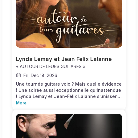
une traversée : celle d’un coeur qui se
reconstruit, d’un esprit qui retrouve la paix et
d’un artiste qui s’affirme. Il retrouvera son
public sur scène à partir du printemps 26.
Lynda Lemay et Jean Felix Lalanne
« AUTOUR DE LEURS GUITARES »
Fri, Dec 18, 2026
Une tournée guitare voix ? Mais quelle évidence
! Une soirée aussi exceptionnelle qu’inattendue
! Lynda Lemay et Jean-Félix Lalanne s’unissent
pour une tournée Guitare Voix capturant
More
l’essence magique de leur alchimie avec ce
nouvel album intitulé « à fleurs de cordes »
paru en janvier 2026.Des chansons coups de
poing, des anciennes et des nouvelles, qui
scintillent dans leur écrin de cordes