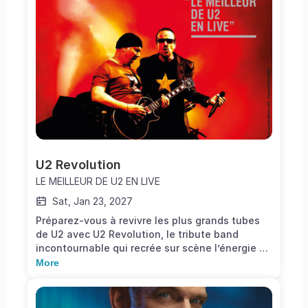
duos qu’il partagea avec les plus grandes
chanteuses de jazz... avec un clin d’œil à Elvis.
Chant : Denis Esteve, Anne Carleton, Marie
Garnier Le PLEIN JAZZ BIG BAND, direction :
Philippe Gibrat En partenariat avec Jazz Radio
et Jazz Magazine
U2 Revolution
LE MEILLEUR DE U2 EN LIVE
Sat, Jan 23, 2027
Préparez-vous à revivre les plus grands tubes
de U2 avec U2 Revolution, le tribute band
incontournable qui recrée sur scène l’énergie et
l’émotion du groupe mythique. Leur répertoire
More
couvre tous les grands succès du groupe
irlandais, de Where The Streets have No Name
à Vertigo, en passant par Beautiful Day et One.