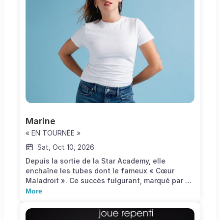
Pagny, et bien d’autres encore !
Marine
« EN TOURNÉE »
Sat, Oct 10, 2026
Depuis la sortie de la Star Academy, elle
enchaîne les tubes dont le fameux « Cœur
Maladroit ». Ce succès fulgurant, marqué par un
maintien durable en tête des charts airplay et
More
des ventes, a prouvé que sa voix trouvait un
écho puissant chez un large public.Marine ne
cesse de se réinventer en tant qu’artiste.