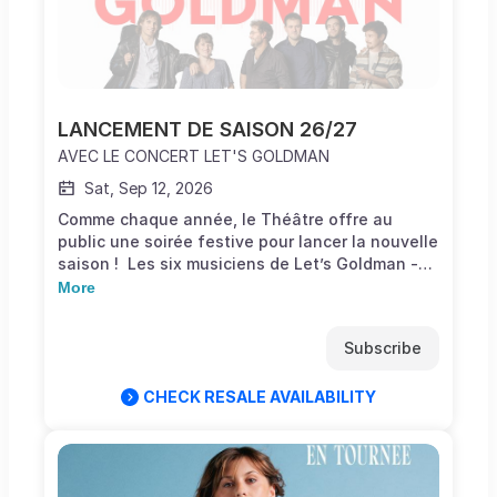
LANCEMENT DE SAISON 26/27
AVEC LE CONCERT LET'S GOLDMAN
Sat, Sep 12, 2026
Comme chaque année, le Théâtre offre au
public une soirée festive pour lancer la nouvelle
saison ! Les six musiciens de Let’s Goldman -
Pour les Autres proposent un tribute original à
More
Jean-Jacques Goldman basé sur des versions
live toutes époques confondues, qui vous
Subscribe
donnera l’illusion encore plus forte d’un concert
de la personnalité préférée des français ! Le
nouveau programme du groupe vous propose de
CHECK RESALE AVAILABILITY
retrouver en live les plus grands tubes de JJ
Goldman, mais aussi d’aller à la rencontre de
son travail pour les autres : Céline Dion, Johnny
Hallyday, Patrick Fiori, Patricia Kaas, Florent