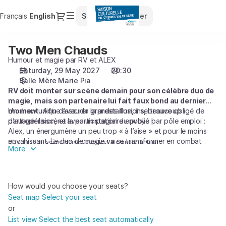
Seat
Dialog
Français
Current
English
Sign in
Register
selection
Language
[Salle
Mère
Two Men Chauds
Two
Marie
Men
Humour et magie par RV et ALEX
Pia
Chauds
Saturday, 29 May 2027
20:30
|
Salle Mère Marie Pia
29.05.2027
RV doit monter sur scène demain pour son célèbre duo de
-
magie, mais son partenaire lui fait faux bond au dernier
20:30
moment.
Un show unique avec de grandes illusions, beaucoup
Afin d’assurer la prestation, il se trouve obligé de
|
partager la scène avec un stagiaire envoyé par pôle emploi :
d’autodérision, et la participation du public !
Two
Alex, un énergumène un peu trop « à l’aise » et pour le moins
Men
envahissant. Le duo de magie va se transformer en combat
De et mise en scène Hervé Coupez et Alexandre Tintilier
More
Chauds]
désespéré pour « sauver » le spectacle…
-
Saison
Culturelle
How would you choose your seats?
du
Seat map
Select your seat
Val
or
d'Yerres
List view
Select the best seat automatically