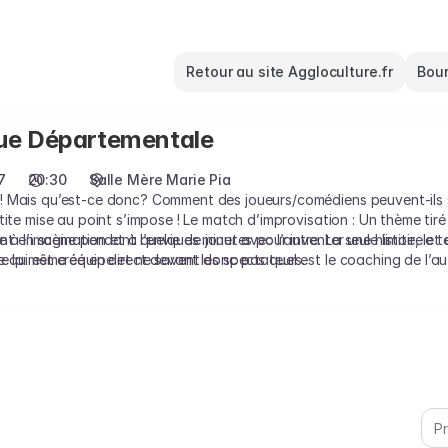
Retour au site Aggloculture.fr
Bour
gue Départementale
7
20:30
Salle Mère Marie Pia
! Mais qu’est-ce donc? Comment des joueurs/comédiens peuvent-ils s’
tite mise au point s’impose ! Le match d’improvisation : Un thème tir
rent en scène pendant quelques minutes pour inventer une histoire et 
 à l’imagination et à l’envie de jouer avec l’autre. La seule limite, le 
de la même équipe et ne savent donc pas quel est le coaching de l’au
 qui est créé en direct devant les spectateurs.