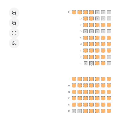
Culturelle
du
Val
d'Yerres
Val
de
Seine