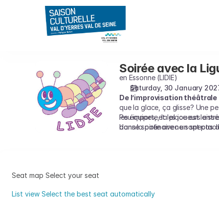
Seat
selection
on
map
[Salle
Mère
Soirée avec la Li
Soirée
Marie
Ligue
en Essonne (LIDIE)
Pia
Départementale
Saturday, 30 January 202
|
De l’improvisation théâtrale
d'Improvisation
30.01.2027
que la glace, ça glisse? Une pe
-
les équipes, et les joueurs ent
Peu importe, la place est laissée
20:30
dans la patinoire ne sont pas 
bonne soirée avec un spectacle
|
Soirée
avec
la
Seat map
Select your seat
Ligue
Départementale]
List view
Select the best seat automatically
-
Seat
Saison
map