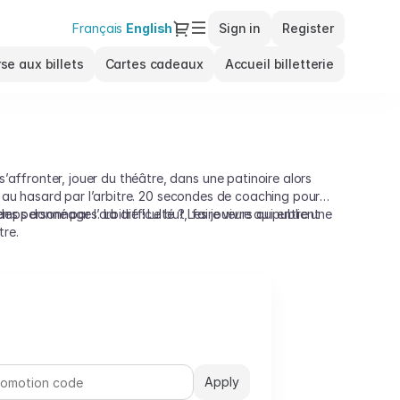
Dialog
Français
Current
English
Sign in
Register
Language
se aux billets
Cartes cadeaux
Accueil billetterie
affronter, jouer du théâtre, dans une patinoire alors
é au hasard par l’arbitre. 20 secondes de coaching pour
des personnages. La difficulté ? Les joueurs qui entrent
temps donné par l’arbitre ! Le but, faire vivre au public une
tre.
Apply