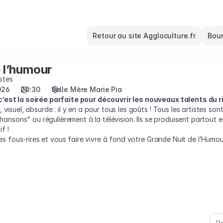
Retour au site Aggloculture.fr
Bour
 l’humour
stes
026
20:30
Salle Mère Marie Pia
c’est la soirée parfaite pour découvrir les nouveaux talents du
 visuel, absurde : il y en a pour tous les goûts ! Tous les artistes s
 Chansons" ou régulièrement à la télévision. Ils se produisent partout 
f !
les fous-rires et vous faire vivre à fond votre Grande Nuit de l’Humou