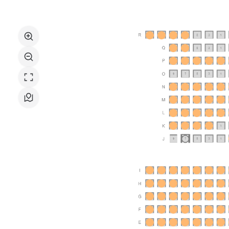
Culturelle
map
du
Val
d'Yerres
Val
de
Seine