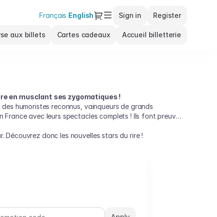
Dialog
Français
Current
English
Sign in
Register
Language
se aux billets
Cartes cadeaux
Accueil billetterie
 rire en musclant ses zygomatiques !
ont des humoristes reconnus, vainqueurs de grands
en France avec leurs spectacles complets ! Ils font preuve
r. Découvrez donc les nouvelles stars du rire !
Apply