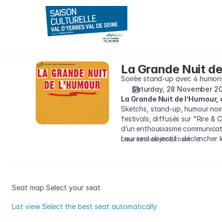
Seat
selection
on
map
[Salle
Mère
La Grande Nuit de
La
Marie
Grande
Soirée stand-up avec 4 humori
Pia
Nuit
Saturday, 28 November 2
|
La Grande Nuit de l’Humour, 
de
28.11.2026
Sketchs, stand-up, humour noir,
l’humour
-
festivals, diffusés sur "Rire &
20:30
d’un enthousiasme communicati
|
Leur seul objectif : déclencher 
Cœur de Scène Productions
La
Grande
Nuit
de
Seat map
Select your seat
l’humour]
-
List view
Select the best seat automatically
Saison
Seat