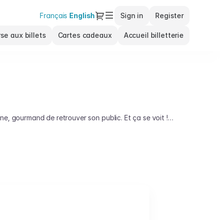
Dialog
Français
Current
English
Sign in
Register
Language
se aux billets
Cartes cadeaux
Accueil billetterie
ne, gourmand de retrouver son public. Et ça se voit !