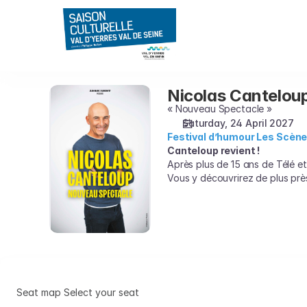
Seat
selection
on
map
[CEC
-
Nicolas Cantelou
Nicolas
Théâtre
Canteloup
« Nouveau Spectacle »
de
Saturday, 24 April 2027
Yerres
Festival d’humour Les Scène
|
Canteloup revient !
24.04.2027
Après plus de 15 ans de Télé et
-
Vous y découvrirez de plus prè
20:30
|
Nicolas
Canteloup]
-
Saison
Culturelle
Seat map
Select your seat
du