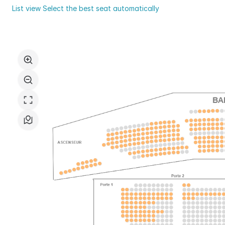
Val
List view
Select the best seat automatically
d'Yerres
Seat
Val
map
de
Seine