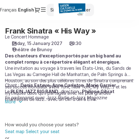
Seat
Dialog
Français
Current
English
Sign in
Register
selection
Language
[Théâtre
de
Frank Sinatra « His Way »
Frank
Brunoy
Sinatra
Le Concert Hommage
|
«
Friday, 15 January 2027
20:30
15.01.2027
Théâtre de Brunoy
His
-
Des chanteurs d’exception portés par un big band au
Way
20:30
complet rompu à ce répertoire élégant et énergique.
»
|
Une invitation au voyage à travers les États-Unis, du Sands de
Frank
Las Vegas au Carnegie Hall de Manhattan, de Palm Springs à
Sinatra
Houston, au son des plus célèbres titres de Sinatra comprenant
«
Chant :
Denis Esteve, Anne Carleton, Marie Garnier
ses succès mondiaux (New York, New York, My Way,...) et les
Le
PLEIN JAZZ BIG BAND
, direction :
Philippe Gibrat
His
mythiques duos qu’il partagea avec les plus grandes
En partenariat avec Jazz Radio et Jazz Magazine
Way
chanteuses de jazz... avec un clin d’œil à Elvis.
More
»]
-
Saison
How would you choose your seats?
Culturelle
Seat map
Select your seat
du
or