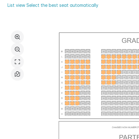
Val
List view
Select the best seat automatically
d'Yerres
Seat
Val
map
de
Seine