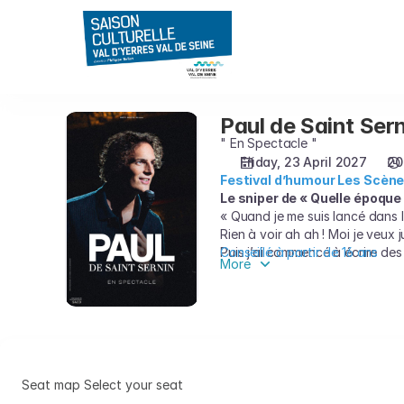
Seat
selection
on
map
[Espace
René
Paul de Saint Ser
Paul
Fallet
de
" En Spectacle "
|
Saint
Friday, 23 April 2027
20
23.04.2027
Festival d’humour Les Scène
Sernin
-
Le sniper de « Quelle époque
20:30
« Quand je me suis lancé dans l
|
Rien à voir ah ah ! Moi je veux j
Paul
Puis j’ai commencé à écrire des
Conseillé à partir de 16 ans
More
de
pendant 8h pour pas me faire ta
Saint
Bref, j’ai aucun vide à combler,
Sernin]
-
Saison
Culturelle
Seat map
Select your seat
du