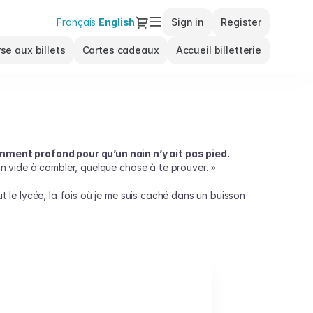
Dialog
Français
Current
English
Sign in
Register
Language
se aux billets
Cartes cadeaux
Accueil billetterie
mment profond pour qu’un nain n’y ait pas pied.
un vide à combler, quelque chose à te prouver. »
t le lycée, la fois où je me suis caché dans un buisson
 a dit que j’étais incapable d’aimer.
… » Paul de Saint Sernin