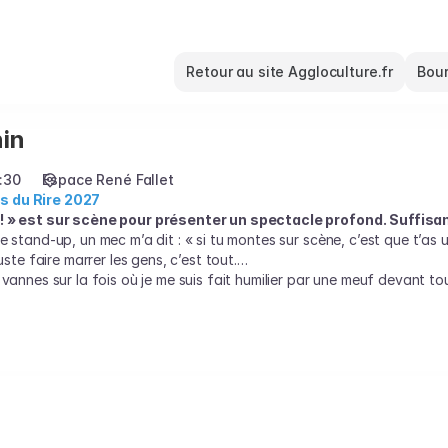
Retour au site Aggloculture.fr
Bour
nin
:30
Espace René Fallet
s du Rire 2027
 ! » est sur scène pour présenter un spectacle profond. Suffisa
e stand-up, un mec m’a dit : « si tu montes sur scène, c’est que t’as 
uste faire marrer les gens, c’est tout.
 vannes sur la fois où je me suis fait humilier par une meuf devant tou
per, mais aussi cette révélation d’avril 2023 et cette fois où une psy
 rien à me prouver. Moi je veux juste faire marrer les gens, c’est tout