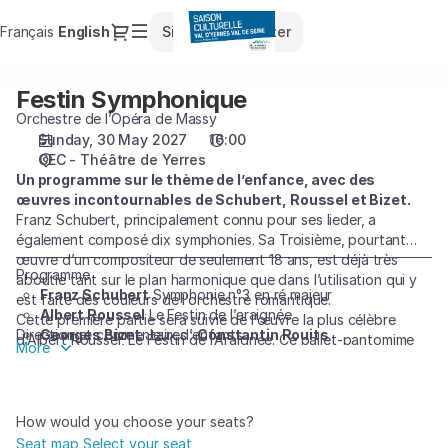
Seat
Dialog
Français
Current
English
Sign in
Register
selection
Language
[CEC
-
Festin Symphonique
Festin
Théâtre
Symphonique
Orchestre de l’Opéra de Massy
de
Sunday, 30 May 2027
16:00
Yerres
CEC - Théâtre de Yerres
|
Un programme sur le thème de l’enfance, avec des
30.05.2027
œuvres incontournables de Schubert, Roussel et Bizet.
-
Franz Schubert, principalement connu pour ses lieder, a
16:00
également composé dix symphonies. Sa Troisième, pourtant
|
œuvre d’un compositeur de seulement 18 ans, est déjà très
Festin
Programme
aboutie tant sur le plan harmonique que dans l’utilisation qui y
Franz Schubert
Symphonie n°3 en ré majeur
Symphonique]
est faite des couleurs de l’orchestre romantique.
Albert Roussel
Le Festin de l’araignée
-
Cette première partie sera suivie de l’œuvre la plus célèbre
Direction et commentaires :
Georges Bizet
Jeux d’enfants
Constantin Rouits
d’Albert Roussel, Le Festin de l’Araignée. Ce ballet-pantomime
Saison
More
se concentre sur l’arrivée des insectes servant de repas au
Culturelle
célèbre arachnide. C’est Bizet et sa petite suite tirée des Jeux
du
d’enfants, qui conclura ce concert. Dans l’orchestration de
Val
cette suite composée peu avant l’arrivée de son premier
How would you choose your seats?
d'Yerres
enfant, Bizet déploie un véritable talent d’orfèvre.
Seat map
Select your seat