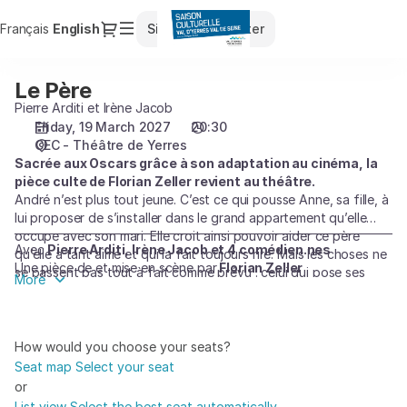
Seat
Dialog
Français
Current
English
Sign in
Register
selection
Language
[CEC
-
Le Père
Le
Théâtre
Père
Pierre Arditi et Irène Jacob
de
Friday, 19 March 2027
20:30
Yerres
CEC - Théâtre de Yerres
|
Sacrée aux Oscars grâce à son adaptation au cinéma, la
19.03.2027
pièce culte de Florian Zeller revient au théâtre.
-
André n’est plus tout jeune. C’est ce qui pousse Anne, sa fille, à
20:30
lui proposer de s’installer dans le grand appartement qu’elle
|
occupe avec son mari. Elle croit ainsi pouvoir aider ce père
Le
Avec
Pierre Arditi, Irène Jacob et 4 comédien.nes
qu’elle a tant aimé et qui la fait toujours rire. Mais les choses ne
Une pièce de et mise en scène par
Florian Zeller
Père]
se passent pas tout à fait comme prévu : celui qui pose ses
More
-
valises chez elle se révèle être un personnage étonnant, haut
en couleur, et pas du tout décidé à renoncer à son
Saison
indépendance... On n’accepte pas si facilement de devenir, un
Culturelle
jour, l’enfant de nos enfants.
How would you choose your seats?
du
Seat map
Select your seat
Val
or
d'Yerres
List view
Select the best seat automatically