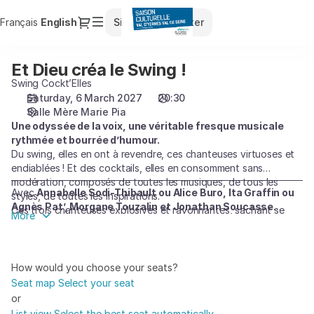
Seat
Dialog
Français
Current
English
Sign in
Register
selection
Language
[Salle
Mère
Et Dieu créa le Swing !
Et
Marie
Dieu
Swing Cockt’Elles
Pia
créa
Saturday, 6 March 2027
20:30
|
Salle Mère Marie Pia
le
06.03.2027
Une odyssée de la voix, une véritable fresque musicale
Swing
-
rythmée et bourrée d’humour.
!
20:30
Du swing, elles en ont à revendre, ces chanteuses virtuoses et
|
endiablées ! Et des cocktails, elles en consomment sans
Et
modération, composés de toutes les musiques, de tous les
Dieu
Avec
Annabelle Sodi-Thibault ou Alice Buro, Ita Graffin ou
styles, de toutes les inspirations.
Agnès Pat’, Morgane Touzalin et Jonathan Soucasse
créa
Ces trois chanteuses explosives et rayonnantes, sachant se
More
Conception et Mise en scène : Alain Sachs
le
révéler aussi ludiques qu’émouvantes, sont accompagnées par
un pianiste aussi ébouriffant qu’époustouflant. Grâce à une
Swing
complémentarité de voix qui relève du miracle, les Swing
!]
Cockt’elles offrent une alchimie parfaite dans chacune de leurs
How would you choose your seats?
-
harmonies !
Seat map
Select your seat
Saison
or
Culturelle
List view
Select the best seat automatically