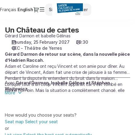
Seat
Dialog
Français
Current
English
Sign in
Register
selection
Language
[CEC
-
Un Château de cartes
Un
Théâtre
Château
Gérard Darmon et Isabelle Gélinas
de
de
Thursday, 25 February 2027
20:30
Yerres
CEC - Théâtre de Yerres
cartes
|
Gérard Darmon de retour sur scène, dans la nouvelle pièce
25.02.2027
d’Hadrien Raccah.
-
Adam et Caroline ont reçu Vincent et son amie pour dîner. Au
20:30
départ de Vincent, Adam fait une crise de jalousie à sa femme.
|
Pendant la dispute ils entendent du bruit dans la maison…
Un
Avec
Gérard Darmon, Isabelle Gélinas et Stéphan
Lorsque tout d’un coup Vincent apparaît car il est tombé en
Wojtowicz
Château
panne non loin. Mais la situation a complètement changé, elle
More
Une pièce de Hadrien Raccah • Mise en scène : Serge Postigo
de
s’est même inversée. Maintenant c’est Vincent qui est avec
Caroline et ils sont venus chez Adam pour le dîner…
cartes]
-
How would you choose your seats?
Saison
Seat map
Select your seat
Culturelle
or
du
List view
Select the best seat automatically