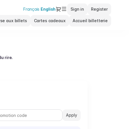
Dialog
Français
Current
English
Sign in
Register
Language
se aux billets
Cartes cadeaux
Accueil billetterie
u rire.
ouvertes Kandidator à Paris se retrouvent sur scène pour
ctive.
 à ce rendez-vous festif. Une occasion idéale pour
Apply