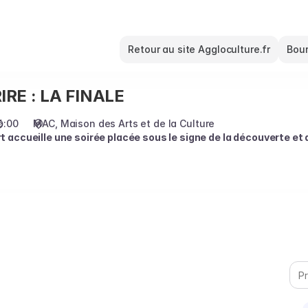
Retour au site Aggloculture.fr
Bour
IRE : LA FINALE
6:00
MAC
Maison des Arts et de la Culture
accueille une soirée placée sous le signe de la découverte et d
s tout au long de la saison lors des Plateaux du Rire et des scènes 
ers variés, des écritures affûtées, et surtout une belle énergie colle
line Seba, lauréate 2025, qui apportera son rythme et sa complicité
ront l’humour de demain.