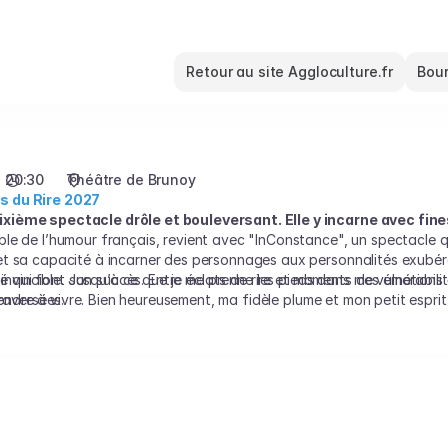
Retour au site Aggloculture.fr
Bour
20:30
Théâtre de Brunoy
s du Rire 2027
xième spectacle drôle et bouleversant. Elle y incarne avec fin
e de l’humour français, revient avec "InConstance", un spectacle qui
t sa capacité à incarner des personnages aux personnalités exubérant
ité qui font son succès. Entre éclats de rire et moments de vulnérabil
s invincible. Jusqu’à ce que je me prenne les pieds dans mes émotions
traversées.
pprendre à vivre. Bien heureusement, ma fidèle plume et mon petit esp