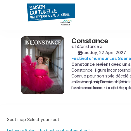
Seat
selection
on
map
[Théâtre
de
Constance
Constance
Brunoy
« InConstance »
|
Thursday, 22 April 2027
22.04.2027
Festival d’humour Les Scène
-
Constance revient avec un si
20:30
Constance, figure incontournabl
|
Connue pour son style décalé e
Constance]
en conservant l’ironie et l’acid
« J’ai longtemps cru que j’étai
-
russes émotionnelles qu’elle a 
l’intérieur de moi, j’ai dû réa
Saison
Culturelle
du
Val
d'Yerres
Seat map
Select your seat
Val
List view
Select the best seat automatically