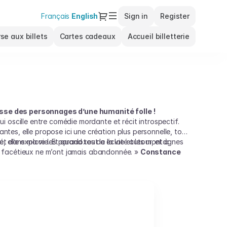
Dialog
Français
Current
English
Sign in
Register
Language
se aux billets
Cartes cadeaux
Accueil billetterie
esse des personnages d’une humanité folle !
 oscille entre comédie mordante et récit introspectif.
es, elle propose ici une création plus personnelle, tout
ité, elle explore les paradoxes de la vie et les montagnes
 et dans ma vie. Et quand tout a éclaté autour, et à
rit facétieux ne m’ont jamais abandonnée. »
Constance