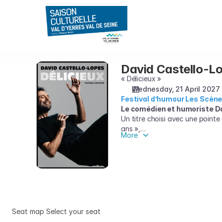
Seat
selection
on
map
[CEC
-
David Castello-L
David
Théâtre
Castello-
« Délicieux »
de
Lopes
Wednesday, 21 April 2027
Yerres
Festival d’humour Les Scène
|
Le comédien et humoriste Dav
21.04.2027
Un titre choisi avec une pointe d
-
ans »,
More
20:30
explique-t-il. Pour des raisons…
|
En une heure et quart, Castell
David
surprenantes : un verre de chas
Gruyères ou de corriger avec dé
Castello-
Lopes]
-
Saison
Seat map
Select your seat
Culturelle