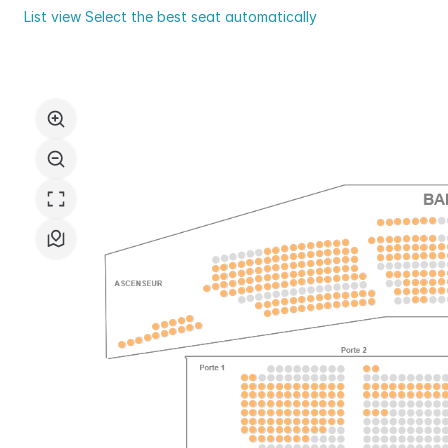
du
List view
Select the best seat automatically
Val
Seat
d'Yerres
map
Val
de
Seine