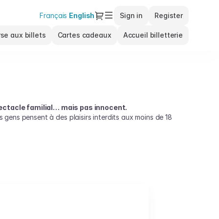
Dialog
Français
Current
English
Sign in
Register
Language
se aux billets
Cartes cadeaux
Accueil billetterie
ectacle familial… mais pas innocent.
 les gens pensent à des plaisirs interdits aux moins de 18
e nom plus doux, mais tout aussi évocateur.
 du plaisir humain, des plus nobles aux plus
 ennemi. Et bien sûr, le plaisir de manger du gruyère à