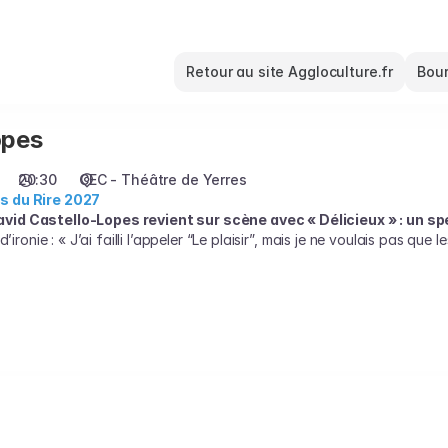
Retour au site Aggloculture.fr
Bour
opes
20:30
CEC - Théâtre de Yerres
s du Rire 2027
id Castello-Lopes revient sur scène avec « Délicieux » : un sp
’ironie : « J’ai failli l’appeler “Le plaisir”, mais je ne voulais pas que
 financières, il souhaite que les jeunes puissent aussi venir - d’où c
o-Lopes se lance dans une exploration joyeuse et décalée des sources
selas au bord du lac, une promotion inattendue, ou même la mort d’un
lectation ceux qui prononcent le « z » d’Étivaz.