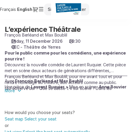
Seat
Dialog
Français
Current
English
Sign in
Register
selection
Language
[CEC
-
L’expérience Théâtrale
L’expérience
Théâtre
Théâtrale
François Berléand et Max Boublil
de
Friday, 11 December 2026
20:30
Yerres
CEC - Théâtre de Yerres
|
Pour le public comme pour les comédiens, une expérience
11.12.2026
pour rire !
-
Découvrez la nouvelle comédie de Laurent Ruquier. Cette pièce
20:30
met en scène deux acteurs de générations différentes,
|
François Berléand et Max Boublil, pour rire avant tout et pour
L’expérience
Avec
François Berléand et Max Boublil
rendre hommage au théâtre, aux acteurs comme au public.
Une pièce de
Laurent Ruquier
• Mise en scène :
Anne Bouvier
Théâtrale]
Qui observe qui ? Que se passe-t-il sur scène ? Dans les
More
-
coulisses ? Dans la salle ?
Des superstitions, des règles, des rivalités, des anecdotes, des
Saison
petits secrets… seront révélés et seront surtout des prétextes
Culturelle
pour s’en amuser tous ensemble !
How would you choose your seats?
du
Seat map
Select your seat
Val
or
d'Yerres
List view
Select the best seat automatically