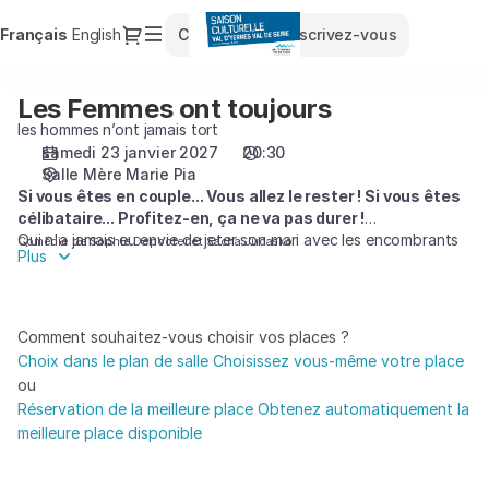
Choix
Dialogue
Langue
Français
English
Connexion
Inscrivez-vous
des
courante
places
[Salle
Les Femmes ont toujours
Les
Mère
Femmes
les hommes n’ont jamais tort
Marie
ont
samedi 23 janvier 2027
20:30
Pia
Salle Mère Marie Pia
toujours
|
Si vous êtes en couple... Vous allez le rester ! Si vous êtes
raison
23.01.2027
célibataire... Profitez-en, ça ne va pas durer !
-
Qui n'a jamais eu envie de jeter son mari avec les encombrants
Comédie de Sophie Depooter et Sacha Judasko
20:30
Plus
? Qui n'a jamais eu envie de découper les robes de sa femme ?
|
Vivre à deux revient à traverser un champ de mines : Les petites
Les
manies, la belle famille, les enfants, l'habitude... L'habitude...
Femmes
L'habitude. Lucas et Julie vous montrent sans filtre et sans
Comment souhaitez-vous choisir vos places ?
ont
tabous comment éviter tous les pièges !
Choix dans le plan de salle
Choisissez vous-même votre place
On ne sait pas dans quel état vous entrerez dans la salle, mais
toujours]
ou
on sait qu'en sortant, vous serez prêts à célébrer les noces de
-
Réservation de la meilleure place
Obtenez automatiquement la
diamant.
Saison
meilleure place disponible
100% des couples ont tenté leur chance... Et pour les
Culturelle
célibataires... Prenez des notes.
du