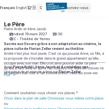
Choix
Dialogue
Langue
Français
English
Connexion
Inscrivez-vous
des
courante
places
[CEC
Le Père
Le
-
Père
Pierre Arditi et Irène Jacob
Théâtre
vendredi 19 mars 2027
20:30
de
CEC - Théâtre de Yerres
Yerres
Sacrée aux Oscars grâce à son adaptation au cinéma, la
|
pièce culte de Florian Zeller revient au théâtre.
19.03.2027
André n’est plus tout jeune. C’est ce qui pousse Anne, sa fille, à
-
lui proposer de s’installer dans le grand appartement qu’elle
20:30
occupe avec son mari. Elle croit ainsi pouvoir aider ce père
|
Avec
Pierre Arditi, Irène Jacob et 4 comédien.nes
qu’elle a tant aimé et qui la fait toujours rire. Mais les choses ne
Une pièce de et mise en scène par
Florian Zeller
Le
se passent pas tout à fait comme prévu : celui qui pose ses
Plus
Père]
valises chez elle se révèle être un personnage étonnant, haut
en couleur, et pas du tout décidé à renoncer à son
-
indépendance... On n’accepte pas si facilement de devenir, un
Saison
jour, l’enfant de nos enfants.
Comment souhaitez-vous choisir vos places ?
Culturelle
Choix dans le plan de salle
Choisissez vous-même votre place
du
ou
Val
Réservation de la meilleure place
Obtenez automatiquement la