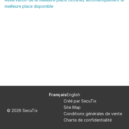
de
meilleure place disponible
Seine
Pied
Langue
Français
English
de
courante
Créé par SecuTix
page
Site Map
© 2026 SecuTix
Conditions générales de vente
Charte de confidentialité