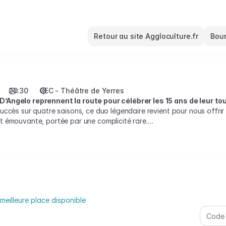
Retour au site Aggloculture.fr
Bour
20:30
CEC - Théâtre de Yerres
’Angelo reprennent la route pour célébrer les 15 ans de leur 
uccès sur quatre saisons, ce duo légendaire revient pour nous offrir 
t émouvante, portée par une complicité rare.
s d’exception, mêlant les chansons iconiques de Michel Jonasz à de n
live et magie du Piano-Voix se rencontrent sur scène.
eilleure place disponible