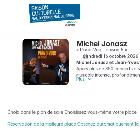
Choix
des
places
sur
le
plan
Michel Jonasz
Michel
[CEC
Jonasz
« Piano-Voix - saison 5 »
-
vendredi 16 octobre 2026
Théâtre
Michel Jonasz et Jean-Yves D
de
Après plus de 350 concerts à s
Yerres
musicale intense, profondémen
|
Plus
La saison 5 promet des concert
16.10.2026
élégant où émotion, plaisir du 
-
20:30
|
Choix dans le plan de salle
Choisissez vous-même votre place
Michel
Jonasz]
Réservation de la meilleure place
Obtenez automatiquement la m
-
Choix
Saison
dans