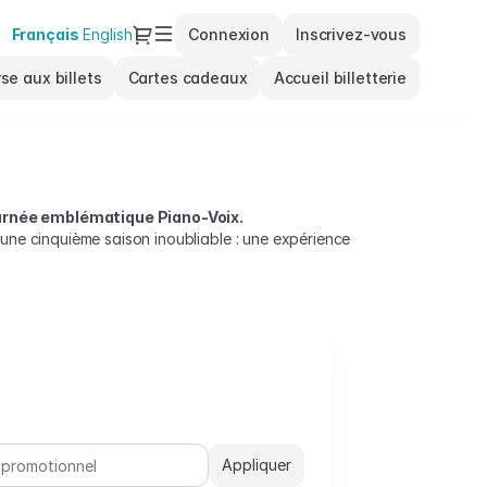
Dialogue
Langue
Français
English
Connexion
Inscrivez-vous
courante
se aux billets
Cartes cadeaux
Accueil billetterie
tournée emblématique Piano-Voix.
une cinquième saison inoubliable : une expérience
ouvelles interprétations, dans un format intimiste et
Appliquer