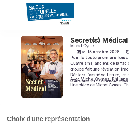
Sélection
de
la
représentation
[Secret(s)
Médical]
Secret(s) Médical
Secret(s)
-
Médical
Michel Cymes
Saison
jeudi 15 octobre 2026
2
Culturelle
Pour la toute première fois 
du
Quatre amis, anciens de la fac 
Val
groupe fait une révélation fraca
d'Yerres
Dès lors, l’amitié se fissure, l
Val
Avec
Michel Cymes, Philippe
bien commun ? Attendez-vous à 
Une pièce de Michel Cymes, Chr
de
Seine
Choix d'une représentation