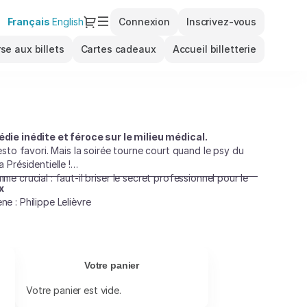
Dialogue
Langue
Français
English
Connexion
Inscrivez-vous
courante
se aux billets
Cartes cadeaux
Accueil billetterie
ie inédite et féroce sur le milieu médical.
sto favori. Mais la soirée tourne court quand le psy du
 Présidentielle !
me crucial : faut-il briser le secret professionnel pour le
x
e : Philippe Lelièvre
Votre panier
Votre panier est vide.