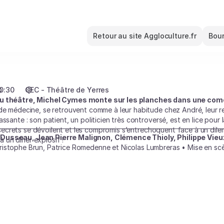
Retour au site Aggloculture.fr
Bour
0:30
CEC - Théâtre de Yerres
au théâtre, Michel Cymes monte sur les planches dans une coméd
de médecine, se retrouvent comme à leur habitude chez André, leur re
ssante : son patient, un politicien très controversé, est en lice pour la
es secrets se dévoilent et les compromis s’entrechoquent face à un dilem
 Dusseau, Jean Pierre Malignon, Clémence Thioly, Philippe Vieu
un dîner explosif !
istophe Brun, Patrice Romedenne et Nicolas Lumbreras • Mise en scèn