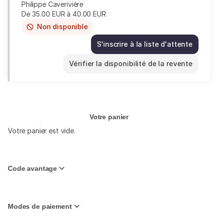
Philippe Caverivière
De
35
.
00
EUR
à
40
.
00
EUR
Non disponible
This
item
S'inscrire à la liste d'attente
is
Philippe
out
Caverivière
Vérifier la disponibilité de la revente
of
jeu.
availability
8
oct.
20:30
De
35.00
Votre panier
EUR
Votre panier est vide.
à
40.00
EUR
Code avantage
Modes de paiement