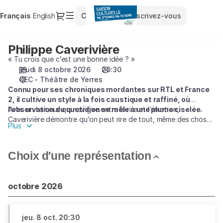
Sélection
Dialogue
Langue
Français
English
Connexion
Inscrivez-vous
de
courante
la
représentation
Philippe Caverivière
Philippe
[Philippe
Caverivière
« Tu crois que c’est une bonne idée ? »
Caverivière]
jeudi 8 octobre 2026
20:30
-
CEC - Théâtre de Yerres
Saison
Connu pour ses chroniques mordantes sur RTL et France
Culturelle
2, il cultive un style à la fois caustique et raffiné, où
du
l’observation du quotidien se mêle à une plume ciselée.
Avec un humour qui navigue entre le rire et l’émotion,
Val
Caverivière démontre qu’on peut rire de tout, même des choses
d'Yerres
Plus
les plus douloureuses. Il propose un spectacle « superficiel par
Val
profondeur », une façon de transformer l’absence en matière à
de
rire. Ce seul-en-scène vous fera découvrir que l’humour est
Choix d'une représentation
Seine
souvent le meilleur moyen de guérir.
octobre 2026
jeu.
8 oct.
20:30