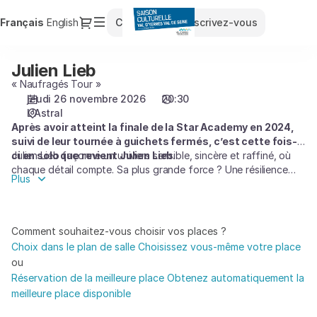
Choix
Dialogue
Langue
Français
English
Connexion
Inscrivez-vous
des
courante
places
[L'Astral
Julien Lieb
Julien
|
Lieb
« Naufragés Tour »
26.11.2026
jeudi 26 novembre 2026
20:30
-
L'Astral
20:30
Après avoir atteint la finale de la Star Academy en 2024,
|
suivi de leur tournée à guichets fermés, c’est cette fois-
Julien
ci en solo que revient Julien Lieb.
Julien Lieb façonne un univers sensible, sincère et raffiné, où
Lieb]
chaque détail compte. Sa plus grande force ? Une résilience
-
Plus
profonde, forgée par les épreuves et sublimée par la musique.
Saison
Chaque note, chaque mot qu’il écrit porte la trace de ce
Culturelle
parcours intime, toujours à la recherche d’authenticité et
du
d’émotion vraie.
Comment souhaitez-vous choisir vos places ?
Val
Choix dans le plan de salle
Choisissez vous-même votre place
Aujourd’hui, sa voix porte son histoire. Fort du succès de ses
d'Yerres
ou
singles « Le Jeu », déjà disque d’or, et de son hit actuel
Val
Réservation de la meilleure place
Obtenez automatiquement la
« Autrement », Julien Lieb dévoile son tout premier album,
de
meilleure place disponible
Naufragé. Un premier album très attendu, qui lui vaudra le NRJ
Seine
Music Awards de la Révélation Masculine francophone 2025.