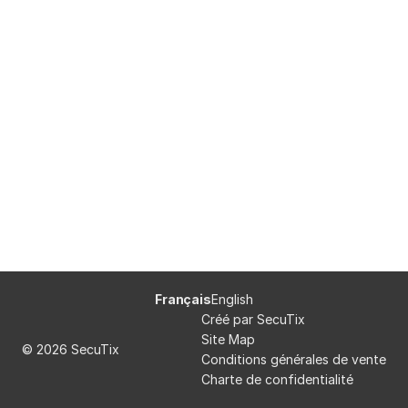
Pied
Langue
Français
English
de
courante
Créé par SecuTix
page
Site Map
© 2026 SecuTix
Conditions générales de vente
Charte de confidentialité