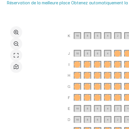
Saison
Réservation de la meilleure place
Obtenez automatiquement la m
Culturelle
Choix
du
dans
Val
le
d'Yerres
plan
Val
de
de
salle
Seine