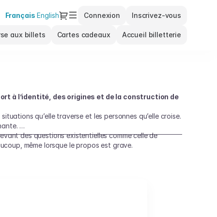
Dialogue
Langue
Français
English
Connexion
Inscrivez-vous
courante
se aux billets
Cartes cadeaux
Accueil billetterie
t à l’identité, des origines et de la construction de
ituations qu’elle traverse et les personnes qu’elle croise.
chante.
levant des questions existentielles comme celle de
beaucoup, même lorsque le propos est grave.