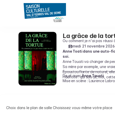
Choix
des
places
sur
le
plan
La grâce de la tor
La
[Salle
grâce
Ou comment je n'ai pas réussi 
Gérard
de
samedi 21 novembre 2026
Philippe
Anne Toati dans une auto-fic
la
|
soi.
tortue
21.11.2026
Anne Touati va changer de peau 
-
Sa mère par exemple, une vraie
20:30
Époustouflante de naturel, elle
De et avec
Anne Touati
|
l’identité : qui suis-je, moi, 
Mise en scène : Laurence Labr
La
grâce
de
la
tortue]
Choix dans le plan de salle
Choisissez vous-même votre place
-