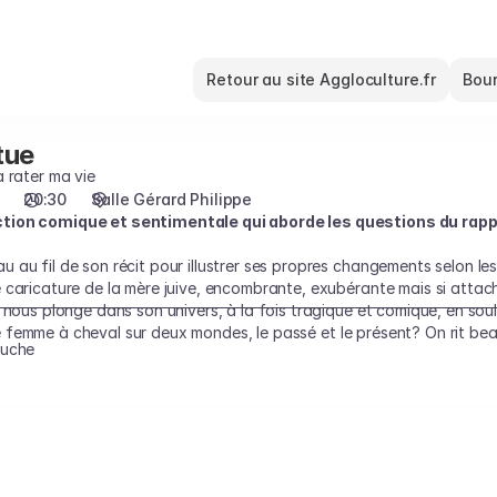
Retour au site Aggloculture.fr
Bour
tue
à rater ma vie
20:30
Salle Gérard Philippe
tion comique et sentimentale qui aborde les questions du rappor
au fil de son récit pour illustrer ses propres changements selon les s
 caricature de la mère juive, encombrante, exubérante mais si atta
 nous plonge dans son univers, à la fois tragique et comique, en sou
cette femme à cheval sur deux mondes, le passé et le présent? On rit 
ouche