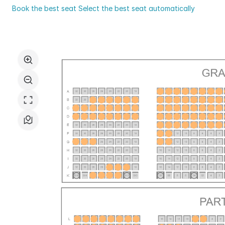
Val
Book the best seat
Select the best seat automatically
de
Select
Seine
in
the
seat
map