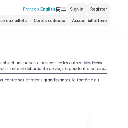
Dialog
Français
Current
English
Sign in
Register
Language
se aux billets
Cartes cadeaux
Accueil billetterie
n cabinet une patiente pas comme les autres : Madeleine
vahissante et débordante de vie, n’a pourtant que faire
utter contre ses émotions grandissantes, le fantôme du