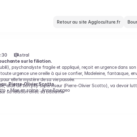
Retour au site Aggloculture.fr
Bour
:30
L'Astral
uchante sur la filiation.
ublil), psychanalyste fragile et appliqué, reçoit en urgence dans so
toute urgence une oreille à qui se confier, Madeleine, fantasque, en
pour elle le mystère de sa vie passée.
eau, Pierre-Olivier Scotto
ïse, aidé de son psy-superviseur (Pierre-Olivier Scotto), va devoir l
otto • Mise en scène : Anne Bourgeo
sur sa relation avec sa patiente.
, jusqu’où ira la collision entre ces deux êtres assoiffés