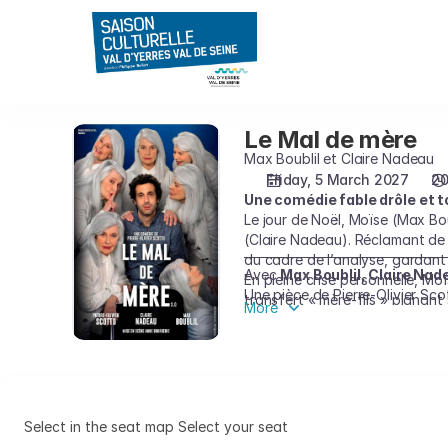
Seat
selection
on
map
[L'Astral
|
Le Mal de mère
Le
05.03.2027
Mal
Max Boublil et Claire Nadeau
-
de
Friday, 5 March 2027
20
20:30
Une comédie fable drôle et to
mère
|
Le jour de Noël, Moïse (Max Bo
Le
(Claire Nadeau). Réclamant de 
Mal
du cadre de l’analyse, gardant 
de
Avec
Max Boublil, Claire Nad
En pleine crise personnelle, Mo
Une pièce de Pierre-Olivier Sc
mère]
transfert « mère-fils » planant 
More
-
Entre disputes, rires et thérapie
d’amour ?
Saison
Culturelle
du
Val
Select in the seat map
Select your seat
d'Yerres