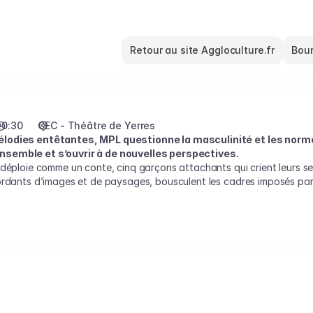
Retour au site Aggloculture.fr
Bour
20:30
CEC - Théâtre de Yerres
élodies entêtantes, MPL questionne la masculinité et les norm
semble et s’ouvrir à de nouvelles perspectives.
 déploie comme un conte, cinq garçons attachants qui crient leurs 
rdants d’images et de paysages, bousculent les cadres imposés par la
r autre chose que ce que l’ancien monde attend d’eux.
s ont rassemblé un public toujours plus nombreux, chaque concert s’
un Olympia annoncé complet neuf mois à l’avance, en avril 2026, MPL