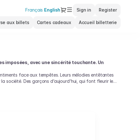
Dialog
Français
Current
English
Sign in
Register
Language
se aux billets
Cartes cadeaux
Accueil billetterie
es imposées, avec une sincérité touchante. Un
sentiments face aux tempêtes. Leurs mélodies entêtantes
 société. Des garçons d’aujourd’hui, qui font fleurir les
impose comme un espace de libre expression et de
 franchit une nouvelle étape avec son tout premier