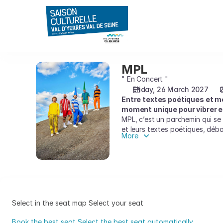
Seat
selection
on
map
[CEC
-
MPL
MPL
Théâtre
" En Concert "
de
Friday, 26 March 2027
Yerres
Entre textes poétiques et m
|
moment unique pour vibrer en
26.03.2027
MPL, c’est un parchemin qui se
-
et leurs textes poétiques, débo
More
20:30
interrogations et osent deveni
|
Après plusieurs tournées où il
MPL]
communion artistique. Forts d’
Zénith de Paris cette saison.
-
Saison
Culturelle
du
Select in the seat map
Select your seat
Val
Book the best seat
Select the best seat automatically