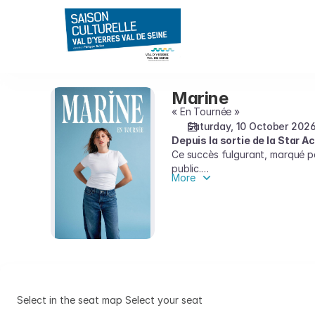
Seat
selection
on
map
[CEC
-
Marine
Marine
Théâtre
« En Tournée »
de
Saturday, 10 October 202
Yerres
Depuis la sortie de la Star 
|
Ce succès fulgurant, marqué pa
10.10.2026
public.
-
More
Marine ne cesse de se réinvente
20:30
musicienne accomplie. Bercée a
|
Cette tournée sera l’occasion p
Marine]
musique et qui sait, à chaque 
-
Saison
Culturelle
du
Select in the seat map
Select your seat
Val