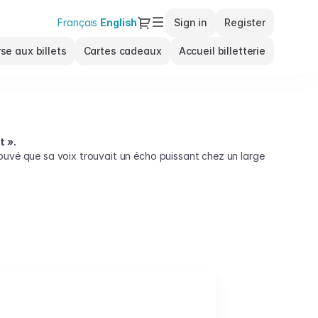
Dialog
Français
Current
English
Sign in
Register
Language
se aux billets
Cartes cadeaux
Accueil billetterie
t ».
ouvé que sa voix trouvait un écho puissant chez un large
rs normes, elle continue de dévoiler sa facette de
ité saisissante.
rtiste qui se livre de manière profonde à travers sa