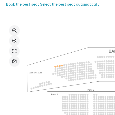
d'Yerres
Book the best seat
Select the best seat automatically
Val
Select
de
in
Seine
the
seat
map