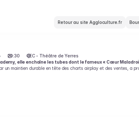
Retour au site Aggloculture.fr
Bour
6
20:30
CEC - Théâtre de Yerres
Academy, elle enchaîne les tubes dont le fameux « Cœur Maladroi
r un maintien durable en tête des charts airplay et des ventes, a pr
r en tant qu’artiste. Reconnue pour sa voix et son interprétation ho
u piano dès son plus jeune âge, elle compose et écrit avec une matur
our ses fans de découvrir une Marine authentique et évolutive, une a
note, capter l’essence même de l’émotion.