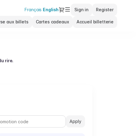
Dialog
Français
Current
English
Sign in
Register
Language
se aux billets
Cartes cadeaux
Accueil billetterie
u rire.
ouvertes Kandidator à Paris se retrouvent sur scène pour
ctive.
 à ce rendez-vous festif. Une occasion idéale pour
Apply