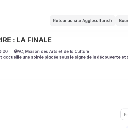
Retour au site Aggloculture.fr
Bour
IRE : LA FINALE
6:00
MAC
Maison des Arts et de la Culture
accueille une soirée placée sous le signe de la découverte et d
s tout au long de la saison lors des Plateaux du Rire et des scènes 
ers variés, des écritures affûtées, et surtout une belle énergie colle
line Seba, lauréate 2025, qui apportera son rythme et sa complicité
ront l’humour de demain.