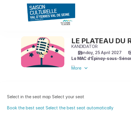
Seat
selection
on
map
[Maison
des
LE PLATEAU DU R
LE
Arts
PLATEAU
KANDIDATOR
et
DU
Sunday, 25 April 2027
1
de
La MAC d’Épinay-sous-Sénart 
RIRE
la
:
Culture
More
Les meilleurs humoristes repéré
LA
|
un plateau d’exception. Des univ
FINALE
25.04.2027
La soirée sera animée par Caro
-
découvrir celles et ceux qui fe
16:00
Select in the seat map
Select your seat
|
LE
Book the best seat
Select the best seat automatically
PLATEAU
Select
DU
in
RIRE
the