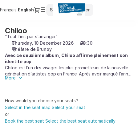
Seat
Dialog
Français
Current
English
Sign in
Register
selection
Language
[Théâtre
de
Chiloo
Chiloo
Brunoy
"Tout finit par s'arranger"
|
Thursday, 10 December 2026
20:30
10.12.2026
Théâtre de Brunoy
-
Avec ce deuxième album, Chiloo affirme pleinement son
20:30
identité pop.
|
Chiloo est l’un des visages les plus prometteurs de la nouvelle
Chiloo]
génération d’artistes pop en France. Après avoir marqué l’année
-
More
2023 avec une double nomination aux NRJ Music Awards avec
Saison
son titre
Au bord de la mer
, Chiloo est de retour cette année
Culturelle
avec « Tout finit par s’arranger », un deuxième album pop, à la
du
fois intime, lumineux et sincère. Ce nouvel opus raconte une
How would you choose your seats?
traversée : celle d’un coeur qui se reconstruit, d’un esprit qui
Val
Select in the seat map
Select your seat
retrouve la paix et d’un artiste qui s’affirme. Il retrouvera son
d'Yerres
or
public sur scène à partir du printemps 26.
Val
Book the best seat
Select the best seat automatically
de
Seine