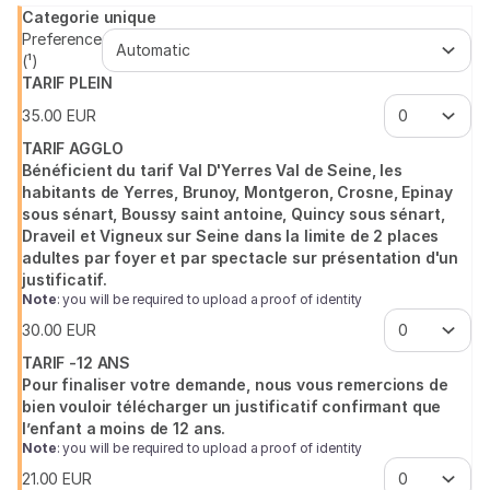
Seine
d’amour ?
Categorie unique
Preference
(¹)
TARIF PLEIN
35
.
00
EUR
TARIF AGGLO
Bénéficient du tarif Val D'Yerres Val de Seine, les
habitants de Yerres, Brunoy, Montgeron, Crosne, Epinay
sous sénart, Boussy saint antoine, Quincy sous sénart,
Draveil et Vigneux sur Seine dans la limite de 2 places
adultes par foyer et par spectacle sur présentation d'un
justificatif.
Note
: you will be required to upload a proof of identity
30
.
00
EUR
TARIF -12 ANS
Pour finaliser votre demande, nous vous remercions de
bien vouloir télécharger un justificatif confirmant que
l’enfant a moins de 12 ans.
Note
: you will be required to upload a proof of identity
21
.
00
EUR