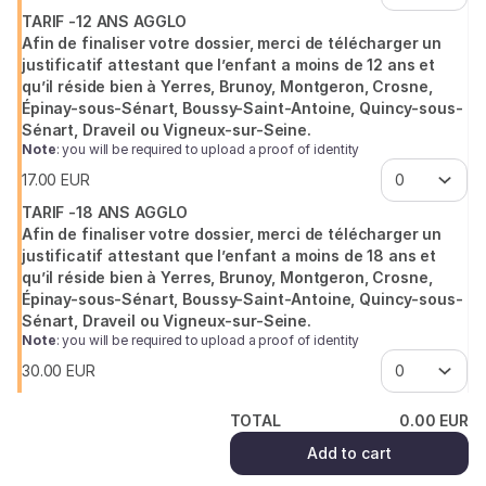
TARIF -12 ANS AGGLO
Afin de finaliser votre dossier, merci de télécharger un
justificatif attestant que l’enfant a moins de 12 ans et
qu’il réside bien à Yerres, Brunoy, Montgeron, Crosne,
Épinay-sous-Sénart, Boussy-Saint-Antoine, Quincy-sous-
Sénart, Draveil ou Vigneux-sur-Seine.
Note
: you will be required to upload a proof of identity
17
.
00
EUR
TARIF -18 ANS AGGLO
Afin de finaliser votre dossier, merci de télécharger un
justificatif attestant que l’enfant a moins de 18 ans et
qu’il réside bien à Yerres, Brunoy, Montgeron, Crosne,
Épinay-sous-Sénart, Boussy-Saint-Antoine, Quincy-sous-
Sénart, Draveil ou Vigneux-sur-Seine.
Note
: you will be required to upload a proof of identity
30
.
00
EUR
TOTAL
0
.
00
EUR
Add to cart
(¹) We do our best