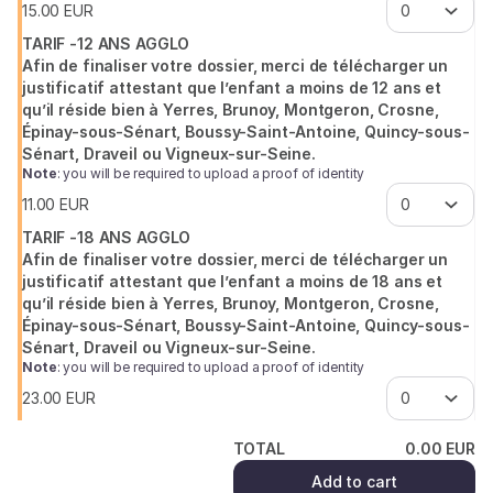
15
.
00
EUR
TARIF -12 ANS AGGLO
Afin de finaliser votre dossier, merci de télécharger un
justificatif attestant que l’enfant a moins de 12 ans et
qu’il réside bien à Yerres, Brunoy, Montgeron, Crosne,
Épinay-sous-Sénart, Boussy-Saint-Antoine, Quincy-sous-
Sénart, Draveil ou Vigneux-sur-Seine.
Note
: you will be required to upload a proof of identity
11
.
00
EUR
TARIF -18 ANS AGGLO
Afin de finaliser votre dossier, merci de télécharger un
justificatif attestant que l’enfant a moins de 18 ans et
qu’il réside bien à Yerres, Brunoy, Montgeron, Crosne,
Épinay-sous-Sénart, Boussy-Saint-Antoine, Quincy-sous-
Sénart, Draveil ou Vigneux-sur-Seine.
Note
: you will be required to upload a proof of identity
23
.
00
EUR
TOTAL
0
.
00
EUR
Add to cart
(¹) We do our best