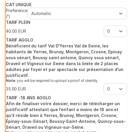
d'Yerres
CAT UNIQUE
Val
Preference
de
(¹)
Seine
TARIF PLEIN
40
.
00
EUR
TARIF AGGLO
Bénéficient du tarif Val D'Yerres Val de Seine, les
habitants de Yerres, Brunoy, Montgeron, Crosne, Epinay
sous sénart, Boussy saint antoine, Quincy sous sénart,
Draveil et Vigneux sur Seine dans la limite de 2 places
adultes par foyer et par spectacle sur présentation d'un
justificatif.
Note
: you will be required to upload a proof of identity
35
.
00
EUR
TARIF -18 ANS AGGLO
Afin de finaliser votre dossier, merci de télécharger un
justificatif attestant que l’enfant a moins de 18 ans et
qu’il réside bien à Yerres, Brunoy, Montgeron, Crosne,
Épinay-sous-Sénart, Boussy-Saint-Antoine, Quincy-sous-
Sénart, Draveil ou Vigneux-sur-Seine.