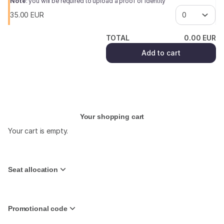
Note
: you will be required to upload a proof of identity
35
.
00
EUR
TOTAL
0
.
00
EUR
Add to cart
(¹) We do our best
Your shopping cart
Your cart is empty.
Seat allocation
Promotional code