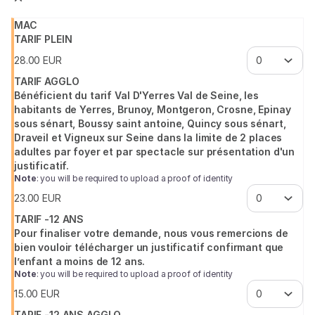
Saison
La musique de Queen évidemment, mais aussi l’énergie
Culturelle
virevoltante de l’acteur, vous emportent dans un théâtre
MAC
du
concert époustouflant ! On en redemande !
TARIF PLEIN
Val
28
.
00
EUR
d'Yerres
Val
TARIF AGGLO
de
Bénéficient du tarif Val D'Yerres Val de Seine, les
habitants de Yerres, Brunoy, Montgeron, Crosne, Epinay
Seine
sous sénart, Boussy saint antoine, Quincy sous sénart,
Draveil et Vigneux sur Seine dans la limite de 2 places
adultes par foyer et par spectacle sur présentation d'un
justificatif.
Note
: you will be required to upload a proof of identity
23
.
00
EUR
TARIF -12 ANS
Pour finaliser votre demande, nous vous remercions de
bien vouloir télécharger un justificatif confirmant que
l’enfant a moins de 12 ans.
Note
: you will be required to upload a proof of identity
15
.
00
EUR
TARIF -12 ANS AGGLO