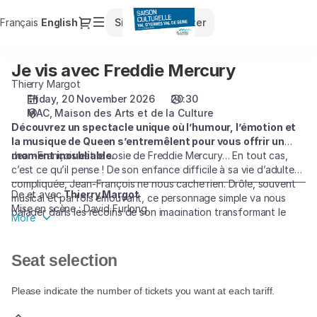
Seat
Dialog
Français
Current
English
Sign in
Register
selection
Language
[Maison
des
Je vis avec Freddie Mercury
Je
Arts
vis
Thierry Margot
et
avec
Friday, 20 November 2026
20:30
de
MAC
Maison des Arts et de la Culture
Freddie
la
Découvrez un spectacle unique où l’humour, l’émotion et
Mercury
Culture
la musique de Queen s’entremêlent pour vous offrir un
|
moment inoubliable.
Jean-François est le sosie de Freddie Mercury… En tout cas,
20.11.2026
c’est ce qu’il pense ! De son enfance difficile à sa vie d’adulte
-
compliquée, Jean-François ne nous cache rien. Drôle, souvent
20:30
De et avec
Thierry Margot
musical et parfois émouvant, ce personnage simple va nous
Mise en scène : David Furlong
|
balader dans les recoins de son imagination transformant le
More
Je
moindre souvenir en chanson de Queen. Chaque année est un
album, chaque mois une chanson, chaque semaine un refrain,
vis
chaque jour : un don de Queen !
avec
Seat selection
De l’humour, de l’émotion, du chant, du piano, des lumières
Freddie
exceptionnelles, une écriture juste et touchante, un jeu de
Mercury]
Please indicate the number of tickets you want at each tariff.
comédien au sommet de son art, tout est présent sur scène
-
pour vivre un moment inoubliable.