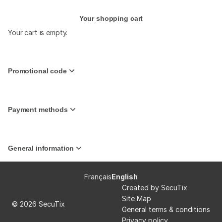
Your shopping cart
Your cart is empty.
Promotional code
Payment methods
General information
Page
Français
Current
English
footer
Language
Created by SecuTix
Site Map
© 2026 SecuTix
General terms & conditions
Privacy policy