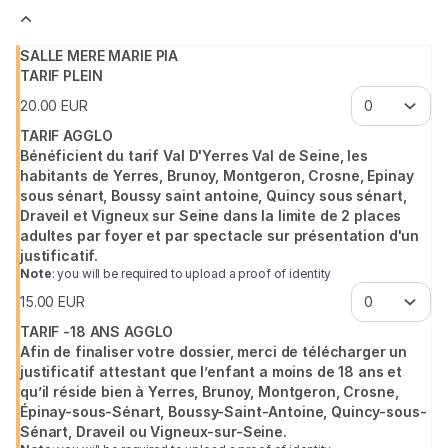
Val
d'Yerres
Val
SALLE MERE MARIE PIA
de
TARIF PLEIN
Seine
20
.
00
EUR
TARIF AGGLO
Bénéficient du tarif Val D'Yerres Val de Seine, les
habitants de Yerres, Brunoy, Montgeron, Crosne, Epinay
sous sénart, Boussy saint antoine, Quincy sous sénart,
Draveil et Vigneux sur Seine dans la limite de 2 places
adultes par foyer et par spectacle sur présentation d'un
justificatif.
Note
: you will be required to upload a proof of identity
15
.
00
EUR
TARIF -18 ANS AGGLO
Afin de finaliser votre dossier, merci de télécharger un
justificatif attestant que l’enfant a moins de 18 ans et
qu’il réside bien à Yerres, Brunoy, Montgeron, Crosne,
Épinay-sous-Sénart, Boussy-Saint-Antoine, Quincy-sous-
Sénart, Draveil ou Vigneux-sur-Seine.