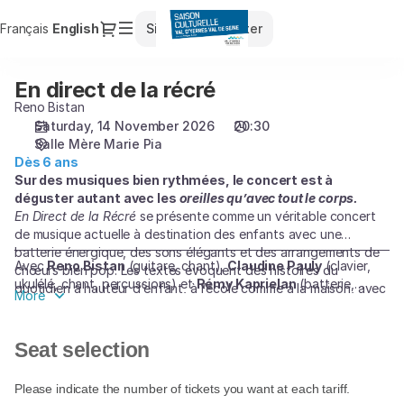
Seat
Dialog
Français
Current
English
Sign in
Register
selection
Language
[Salle
Mère
En direct de la récré
En
Marie
direct
Reno Bistan
Pia
de
Saturday, 14 November 2026
20:30
|
Salle Mère Marie Pia
la
14.11.2026
Dès 6 ans
récré
-
Sur des musiques bien rythmées, le concert est à
20:30
déguster autant avec les
oreilles qu’avec tout le corps.
|
En Direct de la Récré
se présente comme un véritable concert
En
de musique actuelle à destination des enfants avec une
direct
batterie énergique, des sons élégants et des arrangements de
Avec
Reno Bistan
(guitare, chant),
Claudine Pauly
(clavier,
de
chœurs bien pop. Les textes évoquent des histoires du
ukulélé, chant, percussions) et
Rémy Kaprielan
(batterie,
la
quotidien à hauteur d’enfant, à l’école comme à la maison, avec
More
chant)
la dose d’ironie et d’engagement qui permet de remettre en
récré]
cause certaines évidences du monde des adultes.
-
Entre deux chansons, des témoignages d’enfants recueillis par
Seat selection
Saison
le journaliste Olivier Minot ponctuent le concert qui se déroule
Culturelle
sur une scène évoquant autant la cour de récréation que le
du
Please indicate the number of tickets you want at each tariff.
studio de radio.