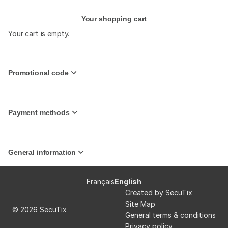
Your shopping cart
Your cart is empty.
Promotional code
Payment methods
General information
Page
Français
Current
English
footer
Language
Created by SecuTix
Site Map
© 2026 SecuTix
General terms & conditions
Privacy policy