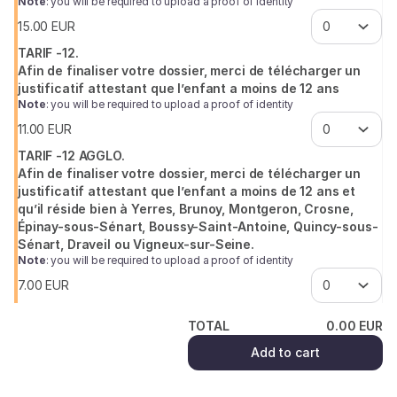
Note
: you will be required to upload a proof of identity
15
.
00
EUR
TARIF -12.
Afin de finaliser votre dossier, merci de télécharger un
justificatif attestant que l’enfant a moins de 12 ans
Note
: you will be required to upload a proof of identity
11
.
00
EUR
TARIF -12 AGGLO.
Afin de finaliser votre dossier, merci de télécharger un
justificatif attestant que l’enfant a moins de 12 ans et
qu’il réside bien à Yerres, Brunoy, Montgeron, Crosne,
Épinay-sous-Sénart, Boussy-Saint-Antoine, Quincy-sous-
Sénart, Draveil ou Vigneux-sur-Seine.
Note
: you will be required to upload a proof of identity
7
.
00
EUR
TOTAL
0
.
00
EUR
Add to cart