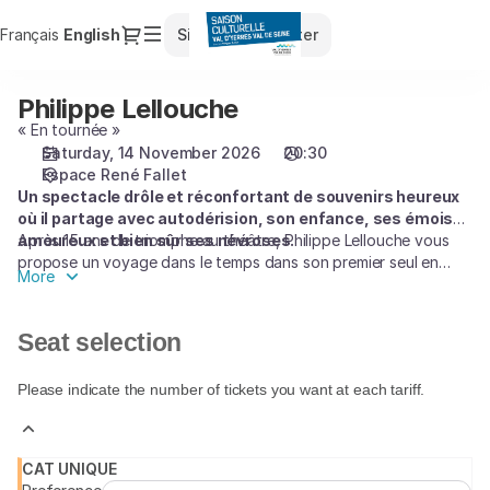
Seat
Dialog
Français
Current
English
Sign in
Register
selection
Language
[Espace
René
Philippe Lellouche
Philippe
Fallet
Lellouche
« En tournée »
|
Saturday, 14 November 2026
20:30
14.11.2026
Espace René Fallet
-
Un spectacle drôle et réconfortant de souvenirs heureux
20:30
où il partage avec autodérision, son enfance, ses émois
|
amoureux et bien sûr ses névroses.
Après 15 ans de triomphe au théâtre, Philippe Lellouche vous
Philippe
propose un voyage dans le temps dans son premier seul en
Lellouche]
More
scène. Un moment de bonheur assumé dont nous avons tous
-
besoin.
Saison
Seat selection
Culturelle
du
Please indicate the number of tickets you want at each tariff.
Val
d'Yerres
Val
de
CAT UNIQUE