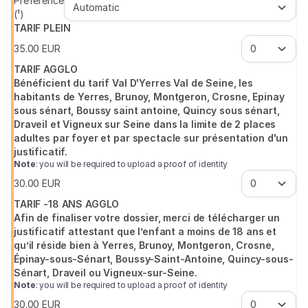
Preference
Seine
(¹)
TARIF PLEIN
35
.
00
EUR
TARIF AGGLO
Bénéficient du tarif Val D'Yerres Val de Seine, les
habitants de Yerres, Brunoy, Montgeron, Crosne, Epinay
sous sénart, Boussy saint antoine, Quincy sous sénart,
Draveil et Vigneux sur Seine dans la limite de 2 places
adultes par foyer et par spectacle sur présentation d'un
justificatif.
Note
: you will be required to upload a proof of identity
30
.
00
EUR
TARIF -18 ANS AGGLO
Afin de finaliser votre dossier, merci de télécharger un
justificatif attestant que l’enfant a moins de 18 ans et
qu’il réside bien à Yerres, Brunoy, Montgeron, Crosne,
Épinay-sous-Sénart, Boussy-Saint-Antoine, Quincy-sous-
Sénart, Draveil ou Vigneux-sur-Seine.
Note
: you will be required to upload a proof of identity
30
.
00
EUR