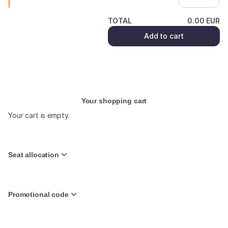
TOTAL
0
.
00
EUR
Add to cart
(¹) We do our best
Your shopping cart
Your cart is empty.
Seat allocation
Promotional code