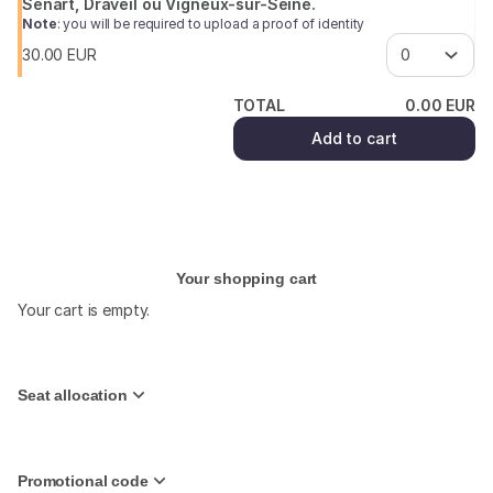
Sénart, Draveil ou Vigneux-sur-Seine.
Note
: you will be required to upload a proof of identity
30
.
00
EUR
TOTAL
0
.
00
EUR
Add to cart
(¹) We do our best
Your shopping cart
Your cart is empty.
Seat allocation
Promotional code