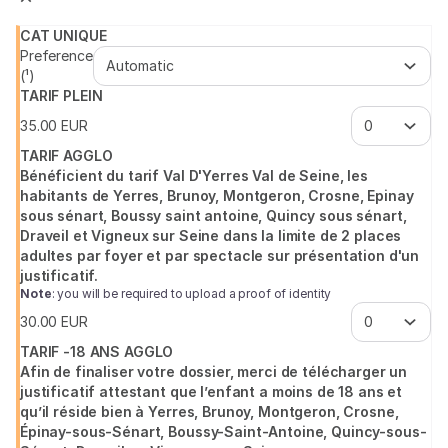
d'Yerres
Val
CAT UNIQUE
de
Preference
Seine
(¹)
TARIF PLEIN
35
.
00
EUR
TARIF AGGLO
Bénéficient du tarif Val D'Yerres Val de Seine, les
habitants de Yerres, Brunoy, Montgeron, Crosne, Epinay
sous sénart, Boussy saint antoine, Quincy sous sénart,
Draveil et Vigneux sur Seine dans la limite de 2 places
adultes par foyer et par spectacle sur présentation d'un
justificatif.
Note
: you will be required to upload a proof of identity
30
.
00
EUR
TARIF -18 ANS AGGLO
Afin de finaliser votre dossier, merci de télécharger un
justificatif attestant que l’enfant a moins de 18 ans et
qu’il réside bien à Yerres, Brunoy, Montgeron, Crosne,
Épinay-sous-Sénart, Boussy-Saint-Antoine, Quincy-sous-