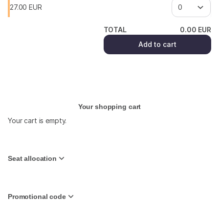
27
.
00
EUR
TOTAL
0
.
00
EUR
Add to cart
(¹) We do our best
Your shopping cart
Your cart is empty.
Seat allocation
Promotional code