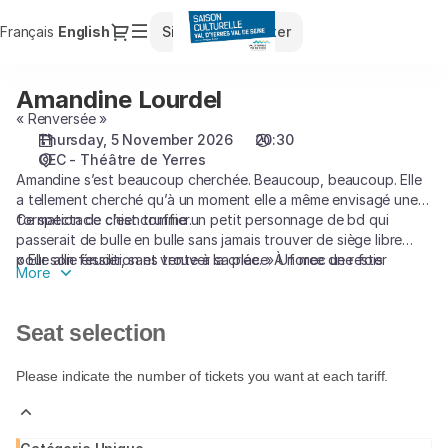
Seat
Dialog
Français
Current
English
Sign in
Register
selection
Language
[CEC
-
Amandine Lourdel
Amandine
Théâtre
Lourdel
« Renversée »
de
Thursday, 5 November 2026
20:30
Yerres
CEC - Théâtre de Yerres
|
Amandine s’est beaucoup cherchée. Beaucoup, beaucoup. Elle
05.11.2026
a tellement cherché qu’à un moment elle a même envisagé une
-
formation de chien truffier.
Ce spectacle c’est comme un petit personnage de bd qui
20:30
passerait de bulle en bulle sans jamais trouver de siège libre
|
pour son fessier, sans trouver sa place. À force de rester
« Elle allie érudition et vente à la criée. » Un mec une fois
More
Amandine
debout elle a fait du stand up. Et vous a trouvés, vous. Un
Lourdel]
moment de scène où elle se livre, à fleur de pot de départ.
-
Spectacle pour trentenaires déglinguées.
Seat selection
Saison
Culturelle
Please indicate the number of tickets you want at each tariff.
du
Val
d'Yerres