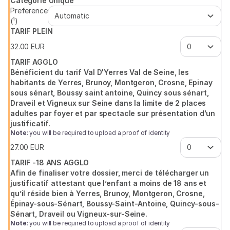
Catégorie Unique
Val
Preference
de
(¹)
Seine
TARIF PLEIN
32
.
00
EUR
TARIF AGGLO
Bénéficient du tarif Val D'Yerres Val de Seine, les
habitants de Yerres, Brunoy, Montgeron, Crosne, Epinay
sous sénart, Boussy saint antoine, Quincy sous sénart,
Draveil et Vigneux sur Seine dans la limite de 2 places
adultes par foyer et par spectacle sur présentation d'un
justificatif.
Note
: you will be required to upload a proof of identity
27
.
00
EUR
TARIF -18 ANS AGGLO
Afin de finaliser votre dossier, merci de télécharger un
justificatif attestant que l’enfant a moins de 18 ans et
qu’il réside bien à Yerres, Brunoy, Montgeron, Crosne,
Épinay-sous-Sénart, Boussy-Saint-Antoine, Quincy-sous-
Sénart, Draveil ou Vigneux-sur-Seine.
Note
: you will be required to upload a proof of identity