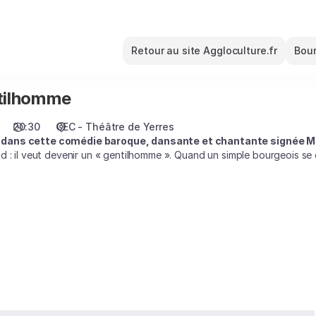
Retour au site Aggloculture.fr
Bour
tilhomme
20:30
CEC - Théâtre de Yerres
dans cette comédie baroque, dansante et chantante signée Mo
 : il veut devenir un « gentilhomme ». Quand un simple bourgeois se d
lsent, les intrigues naissent, les précepteurs défilent et les quiproqu
ge des mariages, on dispute les voyelles et les consonnes dans une 