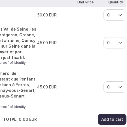
Unit Price
Quantity
50
.
00
EUR
s Val de Seine, les
ontgeron, Crosne,
nt antoine, Quincy
45
.
00
EUR
 sur Seine dans la
foyer et par
justificatif.
proof of identity
 merci de
estant que l’enfant
e bien à Yerres,
45
.
00
EUR
inay-sous-Sénart,
sous-Sénart,
proof of identity
TOTAL
0
.
00
EUR
Add to cart