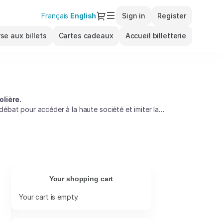
Dialog
Français
Current
English
Sign in
Register
Language
se aux billets
Cartes cadeaux
Accueil billetterie
lière.
ébat pour accéder à la haute société et imiter la
os
valse de perruques poudrées et de costumes flamboyants.
Your shopping cart
Your cart is empty.