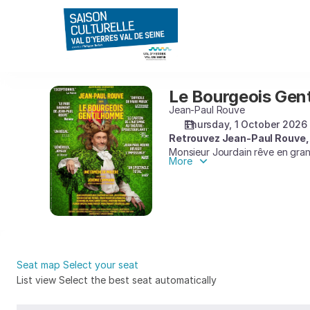
Seat
selection
[CEC
-
Théâtre
de
Le Bourgeois Gen
Le
Yerres
Bourgeois
Jean-Paul Rouve
|
Gentilhomme
Thursday, 1 October 2026
01.10.2026
Retrouvez Jean-Paul Rouve, 
-
Monsieur Jourdain rêve en grand
20:30
More
noblesse, les faux-semblants va
|
s’enchaînent…
Le
Des Turcs s’invitent, on arran
Bourgeois
Gentilhomme]
-
Saison
Seat map
Select your seat
Culturelle
List view
Select the best seat automatically
du
Val
List