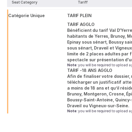
d'Yerres
Seat Category
Tariff
view
Val
de
Catégorie Unique
TARIF PLEIN
Seine
TARIF AGGLO
Bénéficient du tarif Val D'Yerre
habitants de Yerres, Brunoy, M
Epinay sous sénart, Boussy sai
sous sénart, Draveil et Vigneux
limite de 2 places adultes par 
spectacle sur présentation d'un 
Note
: you will be required to upload a 
TARIF -18 ANS AGGLO
Afin de finaliser votre dossier,
télécharger un justificatif att
a moins de 18 ans et qu’il résid
Brunoy, Montgeron, Crosne, Ép
Boussy-Saint-Antoine, Quincy-
Draveil ou Vigneux-sur-Seine.
Note
: you will be required to upload a 