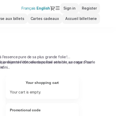
Dialog
Français
Current
English
Sign in
Register
Language
se aux billets
Cartes cadeaux
Accueil billetterie
 l’essence pure de sa plus grande folie !
sie déjantée côtoie une poésie sensible, un regard sur le
 préserver l’étincelle dans l’œil et le rire au cœur. Pour
ie.
fini...
Your shopping cart
Your cart is empty.
Promotional code