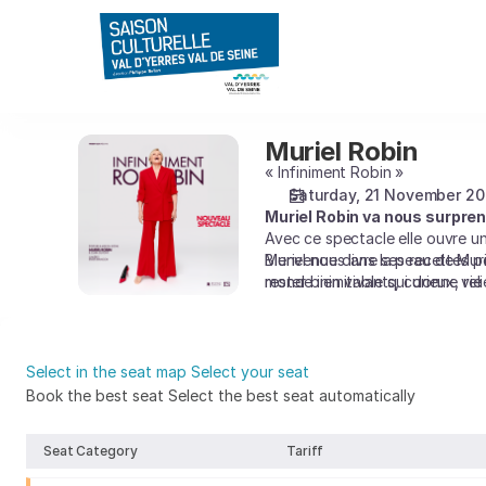
Seat
selection
[CEC
-
Théâtre
de
Muriel Robin
Muriel
Yerres
Robin
« Infiniment Robin »
|
Saturday, 21 November 2
21.11.2026
Muriel Robin va nous surpre
-
Avec ce spectacle elle ouvre un
20:30
Bienvenue dans la peau de Murie
Muriel nous livre ses recettes p
|
monde inimitable qui donne vie 
rester bien vivants, curieux, rel
Muriel
Robin]
-
Saison
Select in the seat map
Select your seat
Culturelle
Book the best seat
Select the best seat automatically
du
Book
Val
Seat Category
Tariff
the
d'Yerres
best