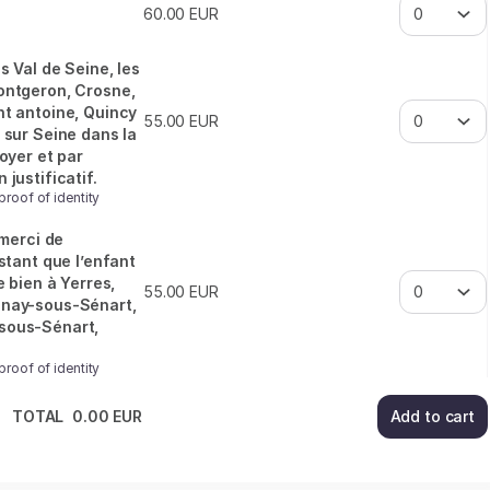
60
.
00
EUR
s Val de Seine, les
ontgeron, Crosne,
nt antoine, Quincy
55
.
00
EUR
 sur Seine dans la
foyer et par
justificatif.
proof of identity
 merci de
estant que l’enfant
e bien à Yerres,
55
.
00
EUR
inay-sous-Sénart,
sous-Sénart,
proof of identity
TOTAL
0
.
00
EUR
Add to cart