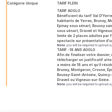
Val
Catégorie Unique
TARIF PLEIN
seat
de
TARIF AGGLO
Seine
Bénéficient du tarif Val D'Yerre
habitants de Yerres, Brunoy, M
Epinay sous sénart, Boussy sai
sous sénart, Draveil et Vigneux
limite de 2 places adultes par 
spectacle sur présentation d'un 
Note
: you will be required to upload a 
TARIF -18 ANS AGGLO
Afin de finaliser votre dossier,
télécharger un justificatif att
a moins de 18 ans et qu’il résid
Brunoy, Montgeron, Crosne, Ép
Boussy-Saint-Antoine, Quincy-
Draveil ou Vigneux-sur-Seine.
Note
: you will be required to upload a 