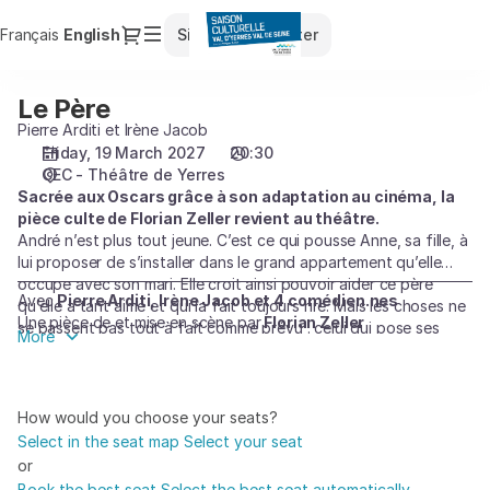
Seat
Dialog
Français
Current
English
Sign in
Register
selection
Language
[CEC
-
Le Père
Le
Théâtre
Père
Pierre Arditi et Irène Jacob
de
Friday, 19 March 2027
20:30
Yerres
CEC - Théâtre de Yerres
|
Sacrée aux Oscars grâce à son adaptation au cinéma, la
19.03.2027
pièce culte de Florian Zeller revient au théâtre.
-
André n’est plus tout jeune. C’est ce qui pousse Anne, sa fille, à
20:30
lui proposer de s’installer dans le grand appartement qu’elle
|
occupe avec son mari. Elle croit ainsi pouvoir aider ce père
Le
Avec
Pierre Arditi, Irène Jacob et 4 comédien.nes
qu’elle a tant aimé et qui la fait toujours rire. Mais les choses ne
Une pièce de et mise en scène par
Florian Zeller
Père]
se passent pas tout à fait comme prévu : celui qui pose ses
More
-
valises chez elle se révèle être un personnage étonnant, haut
en couleur, et pas du tout décidé à renoncer à son
Saison
indépendance... On n’accepte pas si facilement de devenir, un
Culturelle
jour, l’enfant de nos enfants.
How would you choose your seats?
du
Select in the seat map
Select your seat
Val
or
d'Yerres
Book the best seat
Select the best seat automatically