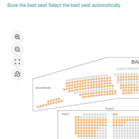
Val
Book the best seat
Select the best seat automatically
d'Yerres
Select
Val
in
de
the
Seine
seat
map