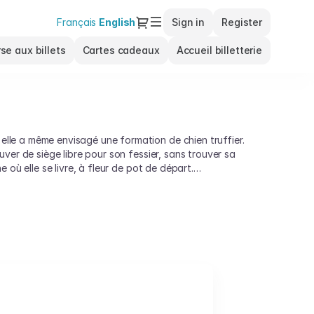
Dialog
Français
Current
English
Sign in
Register
Language
se aux billets
Cartes cadeaux
Accueil billetterie
lle a même envisagé une formation de chien truffier.
ver de siège libre pour son fessier, sans trouver sa
où elle se livre, à fleur de pot de départ.