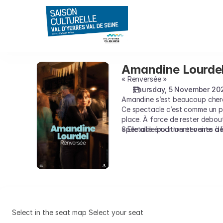
Seat
selection
on
map
[CEC
-
Amandine Lourde
Amandine
Théâtre
Lourdel
« Renversée »
de
Thursday, 5 November 20
Yerres
Amandine s’est beaucoup cherc
|
Ce spectacle c’est comme un pet
05.11.2026
place. À force de rester debout
-
Spectacle pour trentenaires dé
« Elle allie érudition et vente à
20:30
|
Amandine
Lourdel]
-
Saison
Culturelle
Select in the seat map
Select your seat
du