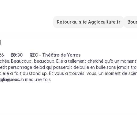
Retour au site Aggloculture.fr
Bour
l
26
20:30
CEC - Théâtre de Yerres
hée. Beaucoup, beaucoup. Elle a tellement cherché qu’à un moment e
it personnage de bd qui passerait de bulle en bulle sans jamais trou
 elle a fait du stand up. Et vous a trouvés, vous. Un moment de scène 
glinguées.
 la criée. » Un mec une fois