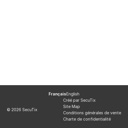
Seine
Pied
Langue
Français
English
de
courante
Créé par SecuTix
page
Site Map
© 2026 SecuTix
Conditions générales de vente
Charte de confidentialité