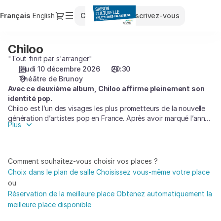
Choix
Dialogue
Langue
Français
English
Connexion
Inscrivez-vous
des
courante
places
[Théâtre
Chiloo
Chiloo
de
"Tout finit par s'arranger"
Brunoy
jeudi 10 décembre 2026
20:30
|
Théâtre de Brunoy
10.12.2026
Avec ce deuxième album, Chiloo affirme pleinement son
-
identité pop.
20:30
Chiloo est l’un des visages les plus prometteurs de la nouvelle
|
génération d’artistes pop en France. Après avoir marqué l’année
Chiloo]
Plus
2023 avec une double nomination aux NRJ Music Awards avec
-
son titre
Au bord de la mer
, Chiloo est de retour cette année
Saison
avec « Tout finit par s’arranger », un deuxième album pop, à la
Culturelle
fois intime, lumineux et sincère. Ce nouvel opus raconte une
Comment souhaitez-vous choisir vos places ?
traversée : celle d’un coeur qui se reconstruit, d’un esprit qui
du
Choix dans le plan de salle
Choisissez vous-même votre place
retrouve la paix et d’un artiste qui s’affirme. Il retrouvera son
Val
ou
public sur scène à partir du printemps 26.
d'Yerres
Réservation de la meilleure place
Obtenez automatiquement la
Val
meilleure place disponible
de