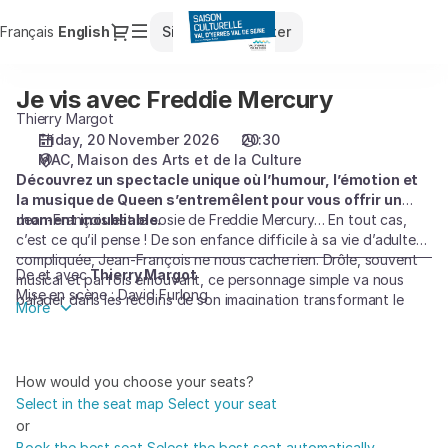
Seat
Dialog
Français
Current
English
Sign in
Register
selection
Language
[Maison
des
Je vis avec Freddie Mercury
Je
Arts
vis
Thierry Margot
et
avec
Friday, 20 November 2026
20:30
de
MAC
Maison des Arts et de la Culture
Freddie
la
Découvrez un spectacle unique où l’humour, l’émotion et
Mercury
Culture
la musique de Queen s’entremêlent pour vous offrir un
|
moment inoubliable.
Jean-François est le sosie de Freddie Mercury… En tout cas,
20.11.2026
c’est ce qu’il pense ! De son enfance difficile à sa vie d’adulte
-
compliquée, Jean-François ne nous cache rien. Drôle, souvent
20:30
De et avec
Thierry Margot
musical et parfois émouvant, ce personnage simple va nous
Mise en scène : David Furlong
|
balader dans les recoins de son imagination transformant le
More
Je
moindre souvenir en chanson de Queen. Chaque année est un
album, chaque mois une chanson, chaque semaine un refrain,
vis
chaque jour : un don de Queen !
avec
De l’humour, de l’émotion, du chant, du piano, des lumières
How would you choose your seats?
Freddie
exceptionnelles, une écriture juste et touchante, un jeu de
Select in the seat map
Select your seat
Mercury]
comédien au sommet de son art, tout est présent sur scène
or
-
pour vivre un moment inoubliable.
Book the best seat
Select the best seat automatically