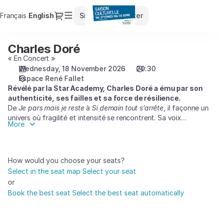
Seat
Dialog
Français
Current
English
Sign in
Register
selection
Language
[Espace
René
Charles Doré
Charles
Fallet
Doré
« En Concert »
|
Wednesday, 18 November 2026
20:30
18.11.2026
Espace René Fallet
-
Révélé par la Star Academy, Charles Doré a ému par son
20:30
authenticité, ses failles et sa force de résilience.
|
De
Je pars mais je reste
à
Si demain tout s’arrête
, il façonne un
Charles
univers où fragilité et intensité se rencontrent. Sa voix
Doré]
More
profonde et émotive, portée par une présence scénique
-
captivante, a déjà bouleversé le public à de multiples reprises.
Saison
Le jeune artiste breton sera en tournée à partir du printemps 26
Culturelle
et présentera les chansons de son premier album « À l’équilibre
How would you choose your seats?
». Ne manquez pas Charles Doré en concert : vibrant, sincère et
du
Select in the seat map
Select your seat
profondément humain.
Val
or
d'Yerres
Book the best seat
Select the best seat automatically
Val
de