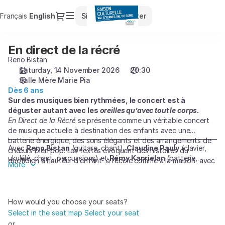
Seat
Dialog
Français
Current
English
Sign in
Register
selection
Language
[Salle
Mère
En direct de la récré
En
Marie
direct
Reno Bistan
Pia
de
Saturday, 14 November 2026
20:30
|
Salle Mère Marie Pia
la
14.11.2026
Dès 6 ans
récré
-
Sur des musiques bien rythmées, le concert est à
20:30
déguster autant avec les
oreilles qu’avec tout le corps.
|
En Direct de la Récré
se présente comme un véritable concert
En
de musique actuelle à destination des enfants avec une
direct
batterie énergique, des sons élégants et des arrangements de
Avec
Reno Bistan
(guitare, chant),
Claudine Pauly
(clavier,
de
chœurs bien pop. Les textes évoquent des histoires du
ukulélé, chant, percussions) et
Rémy Kaprielan
(batterie,
la
quotidien à hauteur d’enfant, à l’école comme à la maison, avec
More
chant)
la dose d’ironie et d’engagement qui permet de remettre en
récré]
cause certaines évidences du monde des adultes.
-
Entre deux chansons, des témoignages d’enfants recueillis par
Saison
le journaliste Olivier Minot ponctuent le concert qui se déroule
How would you choose your seats?
Culturelle
sur une scène évoquant autant la cour de récréation que le
Select in the seat map
Select your seat
du
studio de radio.
or