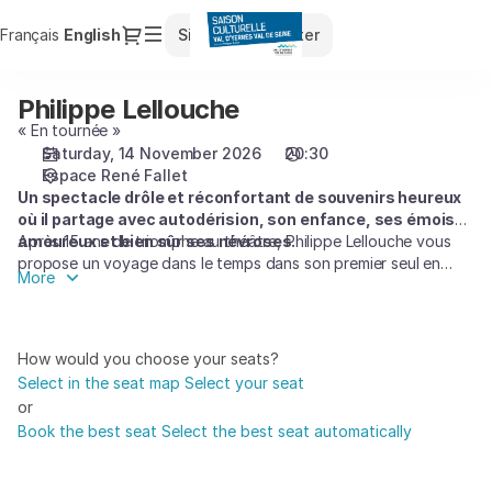
Seat
Dialog
Français
Current
English
Sign in
Register
selection
Language
[Espace
René
Philippe Lellouche
Philippe
Fallet
Lellouche
« En tournée »
|
Saturday, 14 November 2026
20:30
14.11.2026
Espace René Fallet
-
Un spectacle drôle et réconfortant de souvenirs heureux
20:30
où il partage avec autodérision, son enfance, ses émois
|
amoureux et bien sûr ses névroses.
Après 15 ans de triomphe au théâtre, Philippe Lellouche vous
Philippe
propose un voyage dans le temps dans son premier seul en
Lellouche]
More
scène. Un moment de bonheur assumé dont nous avons tous
-
besoin.
Saison
Culturelle
How would you choose your seats?
du
Select in the seat map
Select your seat
Val
or
d'Yerres
Book the best seat
Select the best seat automatically
Val
de