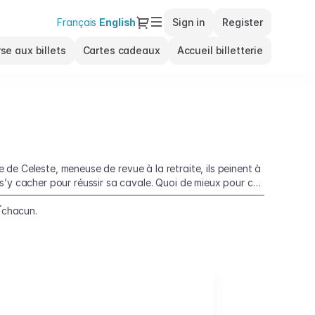
Dialog
Français
Current
English
Sign in
Register
Language
se aux billets
Cartes cadeaux
Accueil billetterie
e de Celeste, meneuse de revue à la retraite, ils peinent à
s’y cacher pour réussir sa cavale. Quoi de mieux pour ce
r
e chacun.