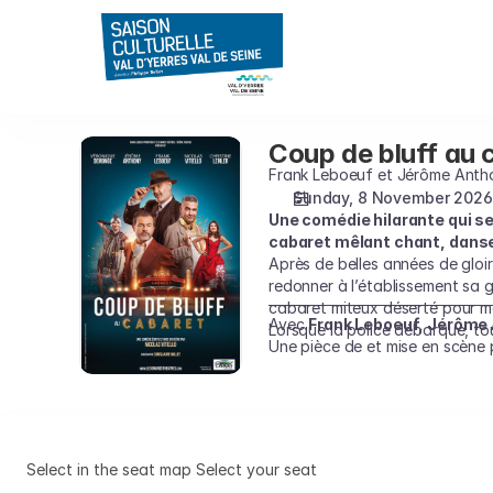
Seat
selection
on
map
[Espace
René
Coup de bluff au 
Coup
Fallet
de
Frank Leboeuf et Jérôme Anth
|
bluff
Sunday, 8 November 2026
08.11.2026
Une comédie hilarante qui s
au
-
cabaret mêlant chant, danse 
cabaret
16:00
Après de belles années de gloire
|
redonner à l’établissement sa 
Coup
cabaret miteux déserté pour m
Avec
Frank Leboeuf, Jérôme 
de
Lorsque la police débarque, tou
Une pièce de et mise en scène p
bluff
au
cabaret]
-
Saison
Select in the seat map
Select your seat
Culturelle