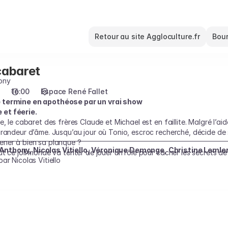
Retour au site Aggloculture.fr
Bour
cabaret
ony
16:00
Espace René Fallet
e termine en apothéose par un vrai show
et féerie.
, le cabaret des frères Claude et Michael est en faillite. Malgré l’aid
grandeur d’âme. Jusqu’au jour où Tonio, escroc recherché, décide de 
ener à bien sa planque ?
Anthony, Nicolas Vitiello, Véronique Demonge, Christine Lemle
t ce joli monde va tenter de jouer un rôle pour cacher les secrets d
ar Nicolas Vitiello