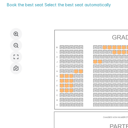
du
Book the best seat
Select the best seat automatically
Val
Select
d'Yerres
in
Val
the
de
seat
Seine
map